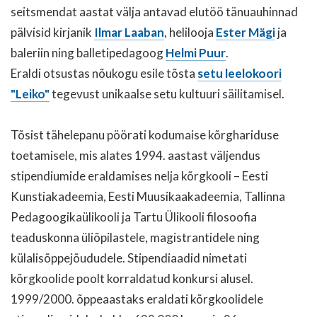
seitsmendat aastat välja antavad elutöö tänuauhinnad
pälvisid kirjanik
Ilmar Laaban
, helilooja
Ester Mägi
ja
baleriin ning balletipedagoog
Helmi Puur
.
Eraldi otsustas nõukogu esile tõsta
setu leelokoori
"Leiko"
tegevust unikaalse setu kultuuri säilitamisel.
Tõsist tähelepanu pöörati kodumaise kõrghariduse
toetamisele, mis alates 1994. aastast väljendus
stipendiumide eraldamises nelja kõrgkooli – Eesti
Kunstiakadeemia, Eesti Muusikaakadeemia, Tallinna
Pedagoogikaülikooli ja Tartu Ülikooli filosoofia
teaduskonna üliõpilastele, magistrantidele ning
külalisõppejõududele. Stipendiaadid nimetati
kõrgkoolide poolt korraldatud konkursi alusel.
1999/2000. õppeaastaks eraldati kõrgkoolidele