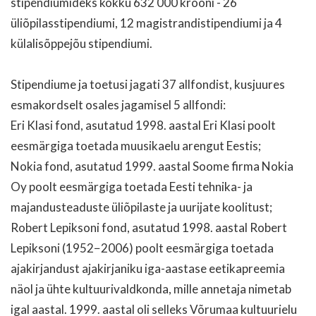
stipendiumideks kokku 632 000 krooni - 26
üliõpilasstipendiumi, 12 magistrandistipendiumi ja 4
külalisõppejõu stipendiumi.
Stipendiume ja toetusi jagati 37 allfondist, kusjuures
esmakordselt osales jagamisel 5 allfondi:
Eri Klasi fond, asutatud 1998. aastal Eri Klasi poolt
eesmärgiga toetada muusikaelu arengut Eestis;
Nokia fond, asutatud 1999. aastal Soome firma Nokia
Oy poolt eesmärgiga toetada Eesti tehnika- ja
majandusteaduste üliõpilaste ja uurijate koolitust;
Robert Lepiksoni fond, asutatud 1998. aastal Robert
Lepiksoni (1952−2006) poolt eesmärgiga toetada
ajakirjandust ajakirjaniku iga-aastase eetikapreemia
näol ja ühte kultuurivaldkonda, mille annetaja nimetab
igal aastal. 1999. aastal oli selleks Võrumaa kultuurielu