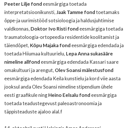
Peeter Lilje fond
eesmärgiga toetada
interpretatsioonikunsti,
Jaak Tamme fond
toetamaks
õppe-ja uurimistööd sotsioloogia ja haldusjuhtimise
valdkonnas,
Doktor Ivo Risti fond
eesmärgiga toetada
traumatoloogia-ortopeedia residentide koolitamist ja
täiendõpet,
Kõpu Majaka fond
eesmärgiga edendada ja
toetada Hiiumaa kultuurielu,
Lepa Anna sukasääre
nimeline allfond
eesmärgiga edendada Kassari saare
omakultuuri ja arengut,
Olev Soansi mälestusfond
eesmärgiga edendada Keila kunstielu ja kord viie aasta
jooksul anda Olev Soansi nimeline stipendium ühele
eesti graafikule ning
Heino Eelsalu fond
eesmärgiga
toetada teadustegevust paleoastronoomia ja
täppisteaduste ajaloo alal.f