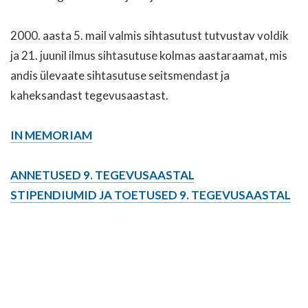
2000. aasta 5. mail valmis sihtasutust tutvustav voldik
ja 21. juunil ilmus sihtasutuse kolmas aastaraamat, mis
andis ülevaate sihtasutuse seitsmendast ja
kaheksandast tegevusaastast.
IN MEMORIAM
ANNETUSED 9. TEGEVUSAASTAL
STIPENDIUMID JA TOETUSED 9. TEGEVUSAASTAL