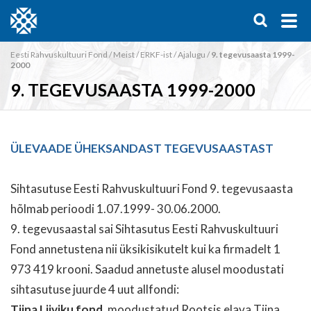
Eesti Rahvuskultuuri Fond
/
Meist
/
ERKF-ist
/
Ajalugu
/
9. tegevusaasta 1999-
2000
9. TEGEVUSAASTA 1999-2000
ÜLEVAADE ÜHEKSANDAST TEGEVUSAASTAST
Sihtasutuse Eesti Rahvuskultuuri Fond 9. tegevusaasta
hõlmab perioodi 1.07.1999- 30.06.2000.
9. tegevusaastal sai Sihtasutus Eesti Rahvuskultuuri
Fond annetustena nii üksikisikutelt kui ka firmadelt 1
973 419 krooni. Saadud annetuste alusel moodustati
sihtasutuse juurde 4 uut allfondi:
Tiina Liiviku fond
, moodustatud Rootsis elava Tiina