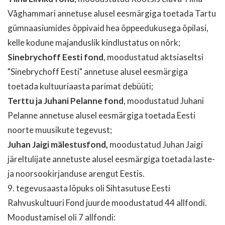
Våghammari annetuse alusel eesmärgiga toetada Tartu
gümnaasiumides õppivaid hea õppeedukusega õpilasi,
kelle kodune majanduslik kindlustatus on nõrk;
Sinebrychoff Eesti fond
, moodustatud aktsiaseltsi
"Sinebrychoff Eesti" annetuse alusel eesmärgiga
toetada kultuuriaasta parimat debüüti;
Terttu ja Juhani Pelanne fond
, moodustatud Juhani
Pelanne annetuse alusel eesmärgiga toetada Eesti
noorte muusikute tegevust;
Juhan Jaigi mälestusfond,
moodustatud Juhan Jaigi
järeltulijate annetuste alusel eesmärgiga toetada laste-
ja noorsookirjanduse arengut Eestis.
9. tegevusaasta lõpuks oli Sihtasutuse Eesti
Rahvuskultuuri Fond juurde moodustatud 44 allfondi.
Moodustamisel oli 7 allfondi: