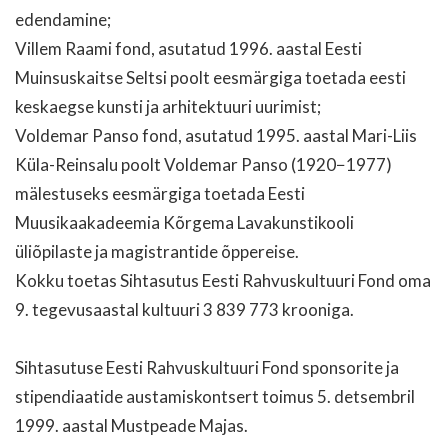
edendamine;
Villem Raami fond, asutatud 1996. aastal Eesti
Muinsuskaitse Seltsi poolt eesmärgiga toetada eesti
keskaegse kunsti ja arhitektuuri uurimist;
Voldemar Panso fond, asutatud 1995. aastal Mari-Liis
Küla-Reinsalu poolt Voldemar Panso (1920−1977)
mälestuseks eesmärgiga toetada Eesti
Muusikaakadeemia Kõrgema Lavakunstikooli
üliõpilaste ja magistrantide õppereise.
Kokku toetas Sihtasutus Eesti Rahvuskultuuri Fond oma
9. tegevusaastal kultuuri 3 839 773 krooniga.
Sihtasutuse Eesti Rahvuskultuuri Fond sponsorite ja
stipendiaatide austamiskontsert toimus 5. detsembril
1999. aastal Mustpeade Majas.