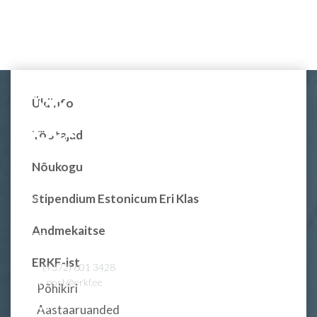
Üldinfo
Töötajad
Nõukogu
Stipendium Estonicum Eri Klas
Andmekaitse
ERKF-ist
Tel.
(+372) 601 3428
E-post
post@erkf.ee
Põhikiri
Vastuvõtt
Aastaaruanded