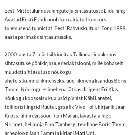
Eesti Mittetulundusühingute ja Sihtasutuste Liidu ning
Avatud Eesti Fondi poolt korraldatud konkursi
tulemusena tunnistati Eesti Rahvuskultuuri Fond 1999.
aasta parimaks sihtasutuseks.
2000. aasta 7. märtsil kinnitas Tallinna Linnakohus
sihtasutuse põhikirja uue redaktsiooni, mille kohaselt
muudeti sihtasutuse nõukogu
üheteistkümneliikmeliseks, uue liikmena lisandus Boris
Tamm. Nõukogu esimehena jätkas dirigent Eri Klas,
nõukogu koosseisu kuulusid pianist Käbi Laretei,
folklorist Ingrid Rüütel, graafik Vive Tolli, kirjanik Jaan
Kross, filmirežissöör Rein Maran, lavastaja Ingo
Normet, helilooja Eino Tamberg, teadlane Boris Tamm,
arheoloog Jaan Tamm ja kirjani Mati Unt.