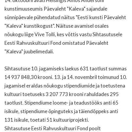
14. oktoobril avati Helsingis Amos Andersoni
kunstimuuseumis Päevaleht "Kaleva" sajandale
sünnipäevale pühendatud näitus "Eesti kunsti Päevaleht
"Kaleva" kunstikogust". Näituse avamisel osales
nõukogu liige Vive Tolli, kes võttis vastu Sihtasutusele
Eesti Rahvuskultuuri Fond omistatud Päevaleht
"Kaleva" juubelimedali.
Sihtasutuse 10. jagamiseks laekus 631 taotlust summas
14 937 848,30 krooni. 13. ja 14. novembril toimunud 10.
jagamisel eraldas nõukogu stipendiumide ja toetustena
kultuuri toetuseks 3 207 773 krooni rahuldades 295
taotlust. Stipendiume loome- ja teadustööks anti 65
isikule, stipendiume õpinguteks ja täiendõppeks anti
131 isikule, toetati 51 kultuuriprojekti.
Sihtasutuse Eesti Rahvuskultuuri Fond poolt