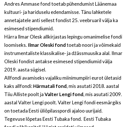
Andres Ammase fond toetab pühendumist Läänemaa
kultuuri- ja hariduselu edendamisse. Tänu lahketele
annetajatele anti sellest fondist 25. veebruaril välja ka
esimesed stipendiumid.
Härra Ilmar Olesk allkirjastas lepingu omanimelise fondi
loomiseks.
Ilmar Oleski fond
toetab noori ja võimekaid
instrumentaliste klassikalise- ja džässmuusika alal. Ilmar
Oleski fondist antakse esimesed stipendiumid välja
2019. aasta sügisel.
Allfondi avamiseks vajaliku miinimumpiiri eurot ületasid
kaks allfondi:
Härmatali fond
, mis asutati 2018. aastal
Tiiu Alliste poolt ja
Valter Lengi fond
, mis asutati 2009.
aastal Valter Lengi poolt. Valter Lengi fondi eesmärgiks
on toetada Eesti üliõpilasspordi ajaloo uurijaid.
Tegevuse lõpetas Eesti Tubaka fond. Eesti Tubaka