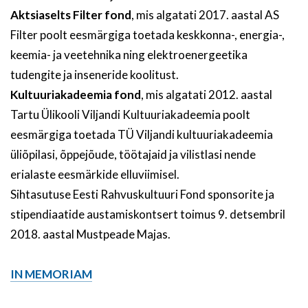
Aktsiaselts Filter fond
, mis algatati 2017. aastal AS
Filter poolt eesmärgiga toetada keskkonna-, energia-,
keemia- ja veetehnika ning elektroenergeetika
tudengite ja inseneride koolitust.
Kultuuriakadeemia fond
, mis algatati 2012. aastal
Tartu Ülikooli Viljandi Kultuuriakadeemia poolt
eesmärgiga toetada TÜ Viljandi kultuuriakadeemia
üliõpilasi, õppejõude, töötajaid ja vilistlasi nende
erialaste eesmärkide elluviimisel.
Sihtasutuse Eesti Rahvuskultuuri Fond sponsorite ja
stipendiaatide austamiskontsert toimus 9. detsembril
2018. aastal Mustpeade Majas.
IN MEMORIAM