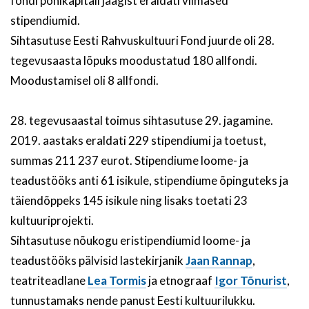
fondi põhikapitali jäägist eraldati viimased
stipendiumid.
Sihtasutuse Eesti Rahvuskultuuri Fond juurde oli 28.
tegevusaasta lõpuks moodustatud 180 allfondi.
Moodustamisel oli 8 allfondi.
28. tegevusaastal toimus sihtasutuse 29. jagamine.
2019. aastaks eraldati 229 stipendiumi ja toetust,
summas 211 237 eurot. Stipendiume loome- ja
teadustööks anti 61 isikule, stipendiume õpinguteks ja
täiendõppeks 145 isikule ning lisaks toetati 23
kultuuriprojekti.
Sihtasutuse nõukogu eristipendiumid loome- ja
teadustööks pälvisid lastekirjanik
Jaan Rannap
,
teatriteadlane
Lea Tormis
ja etnograaf
Igor Tõnurist
,
tunnustamaks nende panust Eesti kultuurilukku.