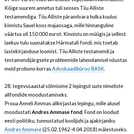
Kõige suurem annetus tuli seoses Tiiu Alliste
testamendiga. Tiiu Alliste pärandvara hulka kuulus
kinnistu Sauel koos majaosaga, mille hinnanguline
väärtus oli 150 000 eurot. Kinnistu on müügis ja sellest
laekuv tulu suunatakse Härmatali fondi, mis toetab
lastekirjanduse loomist. Tiiu Alliste testamendi ja
testamendijärgsete probleemide lahendamisel nõustas
meid probono korras
Advokaadibüroo RASK
.
28. tegevusaastal sõlmisime 2 lepingut uute nimeliste
allfondide moodustamiseks.
Proua Anneli Ammas allkirjastas lepingu, mille alusel
moodustati
Andres Ammase fond
. Fond on loodud
eesti poliitiku, tunnustatud koolijuhi ja ajakirjaniku
Andres Ammase
(25.02.1962-4.04.2018) mälestuseks.