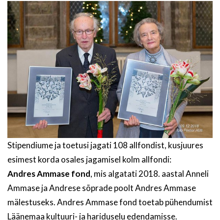
Stipendiume ja toetusi jagati 108 allfondist, kusjuures
esimest korda osales jagamisel kolm allfondi:
Andres Ammase fond
, mis algatati 2018. aastal Anneli
Ammase ja Andrese sõprade poolt Andres Ammase
mälestuseks. Andres Ammase fond toetab pühendumist
Läänemaa kultuuri- ja hariduselu edendamisse.