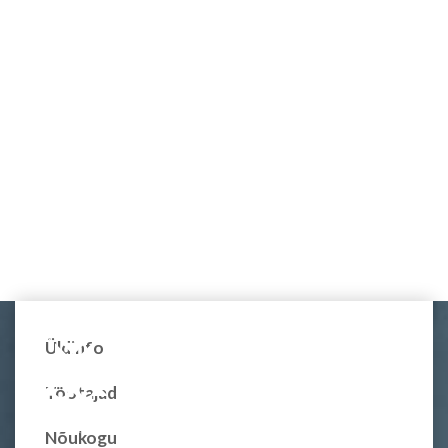
Üldinfo
Töötajad
Nõukogu