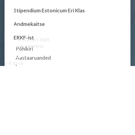
Stipendium Estonicum Eri Klas
Andmekaitse
ERKF-ist
Tel.
(+372) 601 3428
E-post
post@erkf.ee
Põhikiri
Vastuvõtt
Aastaaruanded
E-R 10-16
Logo
Swedbank
EE672200221001101347
Ajalugu
LHV
EE117700771000664610
31. tegevusaasta 2021-2022
REDWALL
30. tegevusaasta 2020-2021
29. tegevusaasta 2019-2020
28. tegevusaasta 2018-2019
27. tegevusaasta 2017-2018
26. tegevusaasta 2016-2017