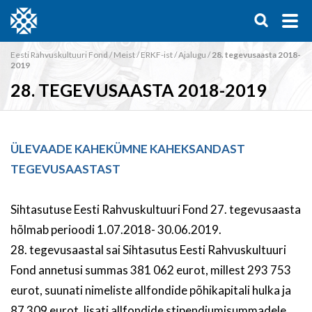
Eesti Rahvuskultuuri Fond
/
Meist
/
ERKF-ist
/
Ajalugu
/
28. tegevusaasta 2018-
2019
28. TEGEVUSAASTA 2018-2019
ÜLEVAADE KAHEKÜMNE KAHEKSANDAST
TEGEVUSAASTAST
Sihtasutuse Eesti Rahvuskultuuri Fond 27. tegevusaasta
hõlmab perioodi 1.07.2018- 30.06.2019.
28. tegevusaastal sai Sihtasutus Eesti Rahvuskultuuri
Fond annetusi summas 381 062 eurot, millest 293 753
eurot, suunati nimeliste allfondide põhikapitali hulka ja
87 309 eurot, lisati allfondide stipendiumisummadele.