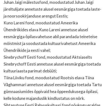
Juhan Jaigi mälestusfond, moodustatud Juhan Jaigi
järeltulijate annetuste alusel eesmärgiga toetada laste-
ja noorsookirjanduse arengut Eestis;
Kuno Lareni fond, moodustatud Ameerika
Ühendriikides elava Kuno Lareni annetuse alusel
eesmärgiga õpilasvahetuse abil parandada teineteise
mõistmist ja soodustada kultuurivahetust Ameerika
Ühendriikide ja eesti vahel;
Sinebrychoff Eesti fond, moodustatud Aktsiaselts
Sinebrychoff Eesti annetuse alusel eesmärgiga toetada
kultuuriaasta parimat debüüti;
Tiina Liiviku fond, moodustatud Rootsis elava Tiina
Våghammari annetuse alusel eesmärgiga toetada Tartu
gümnaasiumides õppivaid hea õppeedukusega õpilasi,
kelle kodune majanduslik kindlustatus on nõrk.
Sihtasutuse Eesti Rahvuskultuuri fond nõukogu eraldas