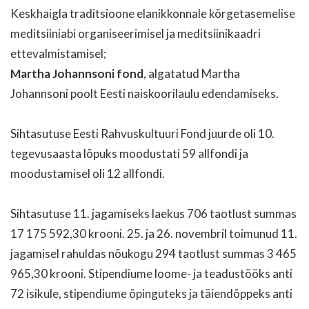
Keskhaigla traditsioone elanikkonnale kõrgetasemelise
meditsiiniabi organiseerimisel ja meditsiinikaadri
ettevalmistamisel;
Martha Johannsoni fond
, algatatud Martha
Johannsoni poolt Eesti naiskoorilaulu edendamiseks.
Sihtasutuse Eesti Rahvuskultuuri Fond juurde oli 10.
tegevusaasta lõpuks moodustati 59 allfondi ja
moodustamisel oli 12 allfondi.
Sihtasutuse 11. jagamiseks laekus 706 taotlust summas
17 175 592,30 krooni. 25. ja 26. novembril toimunud 11.
jagamisel rahuldas nõukogu 294 taotlust summas 3 465
965,30 krooni. Stipendiume loome- ja teadustööks anti
72 isikule, stipendiume õpinguteks ja täiendõppeks anti