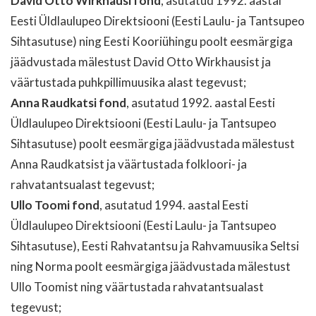
David Otto Wirkhausi fond
, asutatud 1992. aastal
Eesti Üldlaulupeo Direktsiooni (Eesti Laulu- ja Tantsupeo
Sihtasutuse) ning Eesti Kooriühingu poolt eesmärgiga
jäädvustada mälestust David Otto Wirkhausist ja
väärtustada puhkpillimuusika alast tegevust;
Anna Raudkatsi fond
, asutatud 1992. aastal Eesti
Üldlaulupeo Direktsiooni (Eesti Laulu- ja Tantsupeo
Sihtasutuse) poolt eesmärgiga jäädvustada mälestust
Anna Raudkatsist ja väärtustada folkloori- ja
rahvatantsualast tegevust;
Ullo Toomi fond
, asutatud 1994. aastal Eesti
Üldlaulupeo Direktsiooni (Eesti Laulu- ja Tantsupeo
Sihtasutuse), Eesti Rahvatantsu ja Rahvamuusika Seltsi
ning Norma poolt eesmärgiga jäädvustada mälestust
Ullo Toomist ning väärtustada rahvatantsualast
tegevust;