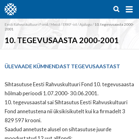
Eesti Rahvuskultuuri Fond
/
Meist
/
ERKF-ist
/
Ajalugu
/
10. tegevusaasta 2000-
2001
10. TEGEVUSAASTA 2000-2001
ÜLEVAADE KÜMNENDAST TEGEVUSAASTAST
Sihtasutuse Eesti Rahvuskultuuri Fond 10. tegevusaasta
hõlmab perioodi 1.07.2000- 30.06.2001.
10. tegevusaastal sai Sihtasutus Eesti Rahvuskultuuri
Fond annetustena nii üksikisikutelt kui ka firmadelt 3
829 597 krooni.
Saadud annetuste alusel on sihtasutuse juurde
moodustatud 12 uut allfondi: