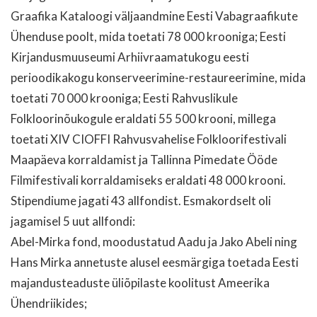
Graafika Kataloogi väljaandmine Eesti Vabagraafikute
Ühenduse poolt, mida toetati 78 000 krooniga; Eesti
Kirjandusmuuseumi Arhiivraamatukogu eesti
perioodikakogu konserveerimine-restaureerimine, mida
toetati 70 000 krooniga; Eesti Rahvuslikule
Folkloorinõukogule eraldati 55 500 krooni, millega
toetati XIV CIOFFI Rahvusvahelise Folkloorifestivali
Maapäeva korraldamist ja Tallinna Pimedate Ööde
Filmifestivali korraldamiseks eraldati 48 000 krooni.
Stipendiume jagati 43 allfondist. Esmakordselt oli
jagamisel 5 uut allfondi:
Abel-Mirka fond, moodustatud Aadu ja Jako Abeli ning
Hans Mirka annetuste alusel eesmärgiga toetada Eesti
majandusteaduste üliõpilaste koolitust Ameerika
Ühendriikides;