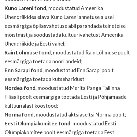
Kuno Lareni fond
, moodustatud Ameerika
Ühendriikides elava Kuno Lareni annetuse alusel
eesmärgiga õpilasvahetuse abil parandada teineteise
mõistmist ja soodustada kultuurivahetust Ameerika
Ühendriikide ja Eesti vahel;
Rain Lõhmuse fond
, moodustatud Rain Lõhmuse poolt
eesmärgiga toetada noori andeid;
Enn Sarapi fond
, moodustatud Enn Sarapi poolt
eesmärgiga toetada kutseharidust;
Nordea fond,
moodustatud Merita Panga Tallinna
Filiaali poolt eesmärgiga toetada Eesti ja Põhjamaade
kultuurialast koostööd;
Norma fond,
moodustatud aktsiaseltsi Norma poolt;
Eesti Olümpiakomitee fond
, moodustatud Eesti
Olümpiakomitee poolt eesmärgiga toetada Eesti