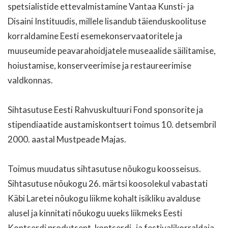
spetsialistide ettevalmistamine Vantaa Kunsti- ja
Disaini Instituudis, millele lisandub täienduskoolituse
korraldamine Eesti esemekonservaatoritele ja
muuseumide peavarahoidjatele museaalide säilitamise,
hoiustamise, konserveerimise ja restaureerimise
valdkonnas.
Sihtasutuse Eesti Rahvuskultuuri Fond sponsorite ja
stipendiaatide austamiskontsert toimus 10. detsembril
2000. aastal Mustpeade Majas.
Toimus muudatus sihtasutuse nõukogu koosseisus.
Sihtasutuse nõukogu 26. märtsi koosolekul vabastati
Käbi Laretei nõukogu liikme kohalt isikliku avalduse
alusel ja kinnitati nõukogu uueks liikmeks Eesti
Kontserdi produtsent, kontserdi- ja festivalikorraldaja