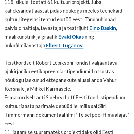
118 isikule, toetati 61 kultuuriprojekti. Juba
kaheksandat aastat pidas nõukogu meeles teenekaid
kultuuritegelasi tehtud elutöö eest. Tänuauhinnad
pälvisid näitleja, lavastaja ja teatrijuht
Eino Baskin
,
maalikunstnik ja graafik
Evald Okas
ning
nukufilmilavastaja
Elbert Tuganov.
Teistkordselt Robert Lepiksoni fondist väljaantava
ajakirjaniku eetikapreemia stipendiumid otsustas
nõukogu laekunud ettepanekute alusel anda Vahur
Kersnale ja Mihkel Kärmasele.
Esmakordselt anti Sinebrychoff Eesti fondi stipendium
kultuuriaasta parimale debüüdile, mille sai Siiri
Timmermann dokumentaalfilmi “Teisel pool Himaalajat”
eest.
11. jagamise suuremateks projektideks olid Eesti