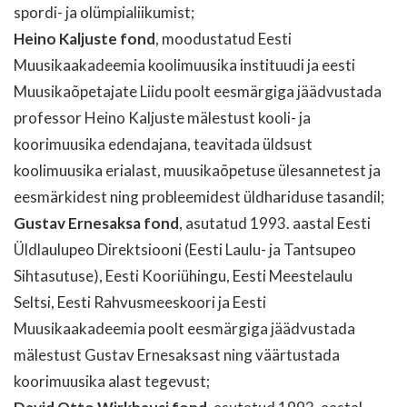
spordi- ja olümpialiikumist;
Heino Kaljuste fond
, moodustatud Eesti
Muusikaakadeemia koolimuusika instituudi ja eesti
Muusikaõpetajate Liidu poolt eesmärgiga jäädvustada
professor Heino Kaljuste mälestust kooli- ja
koorimuusika edendajana, teavitada üldsust
koolimuusika erialast, muusikaõpetuse ülesannetest ja
eesmärkidest ning probleemidest üldhariduse tasandil;
Gustav Ernesaksa fond
, asutatud 1993. aastal Eesti
Üldlaulupeo Direktsiooni (Eesti Laulu- ja Tantsupeo
Sihtasutuse), Eesti Kooriühingu, Eesti Meestelaulu
Seltsi, Eesti Rahvusmeeskoori ja Eesti
Muusikaakadeemia poolt eesmärgiga jäädvustada
mälestust Gustav Ernesaksast ning väärtustada
koorimuusika alast tegevust;