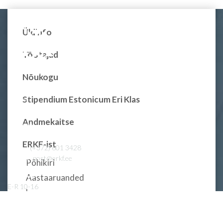
Üldinfo
Töötajad
Nõukogu
Stipendium Estonicum Eri Klas
Andmekaitse
ERKF-ist
Tel.
(+372) 601 3428
E-post
post@erkf.ee
Põhikiri
Vastuvõtt
Aastaaruanded
E-R 10-16
Logo
Swedbank
EE672200221001101347
Ajalugu
LHV
EE117700771000664610
31. tegevusaasta 2021-2022