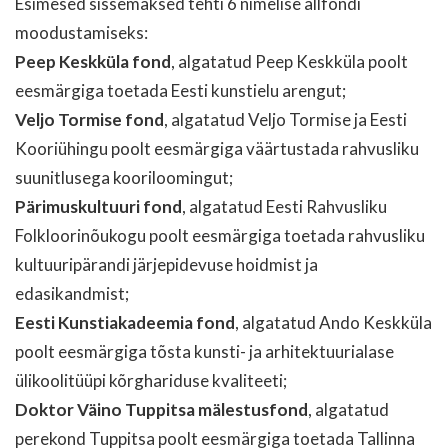
Esimesed sissemaksed tehti 6 nimelise allfondi
moodustamiseks:
Peep Keskküla fond
, algatatud Peep Keskküla poolt
eesmärgiga toetada Eesti kunstielu arengut;
Veljo Tormise fond
, algatatud Veljo Tormise ja Eesti
Kooriühingu poolt eesmärgiga väärtustada rahvusliku
suunitlusega kooriloomingut;
Pärimuskultuuri fond
, algatatud Eesti Rahvusliku
Folkloorinõukogu poolt eesmärgiga toetada rahvusliku
kultuuripärandi järjepidevuse hoidmist ja
edasikandmist;
Eesti Kunstiakadeemia fond
, algatatud Ando Keskküla
poolt eesmärgiga tõsta kunsti- ja arhitektuurialase
ülikoolitüüpi kõrghariduse kvaliteeti;
Doktor Väino Tuppitsa mälestusfond
, algatatud
perekond Tuppitsa poolt eesmärgiga toetada Tallinna