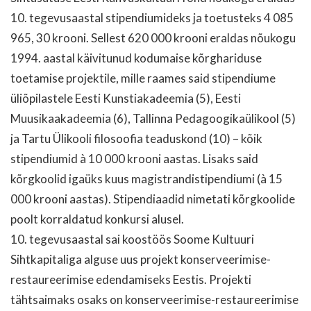
10. tegevusaastal stipendiumideks ja toetusteks 4 085
965, 30 krooni. Sellest 620 000 krooni eraldas nõukogu
1994. aastal käivitunud kodumaise kõrghariduse
toetamise projektile, mille raames said stipendiume
üliõpilastele Eesti Kunstiakadeemia (5), Eesti
Muusikaakadeemia (6), Tallinna Pedagoogikaülikool (5)
ja Tartu Ülikooli filosoofia teaduskond (10) – kõik
stipendiumid à 10 000 krooni aastas. Lisaks said
kõrgkoolid igaüks kuus magistrandistipendiumi (à 15
000 krooni aastas). Stipendiaadid nimetati kõrgkoolide
poolt korraldatud konkursi alusel.
10. tegevusaastal sai koostöös Soome Kultuuri
Sihtkapitaliga alguse uus projekt konserveerimise-
restaureerimise edendamiseks Eestis. Projekti
tähtsaimaks osaks on konserveerimise-restaureerimise