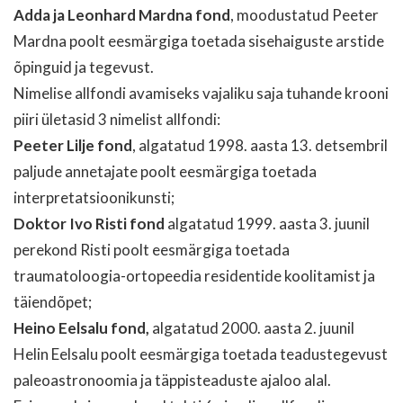
Adda ja Leonhard Mardna fond
, moodustatud Peeter
Mardna poolt eesmärgiga toetada sisehaiguste arstide
õpinguid ja tegevust.
Nimelise allfondi avamiseks vajaliku saja tuhande krooni
piiri ületasid 3 nimelist allfondi:
Peeter Lilje fond
, algatatud 1998. aasta 13. detsembril
paljude annetajate poolt eesmärgiga toetada
interpretatsioonikunsti;
Doktor Ivo Risti fond
algatatud 1999. aasta 3. juunil
perekond Risti poolt eesmärgiga toetada
traumatoloogia-ortopeedia residentide koolitamist ja
täiendõpet;
Heino Eelsalu fond,
algatatud 2000. aasta 2. juunil
Helin Eelsalu poolt eesmärgiga toetada teadustegevust
paleoastronoomia ja täppisteaduste ajaloo alal.