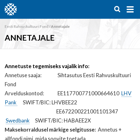
Eesti Rahvuskultuuri Fond
/
Annetajale
ANNETAJALE
Annetuste tegemiseks vajalik info:
Annetuse saaja: Sihtasutus Eesti Rahvuskultuuri
Fond
Arvelduskontod: EE117700771000664610
LHV
Pank
SWIFT/BIC: LHVBEE22
EE672200221001101347
Swedbank
SWIFT/BIC: HABAEE2X
Maksekorraldusel märkige selgitusse:
Annetus +
allfondi nimi, mida soovite toetada.