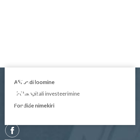
Allfondi loomine
Põhikapitali investeerimine
Fondide nimekiri