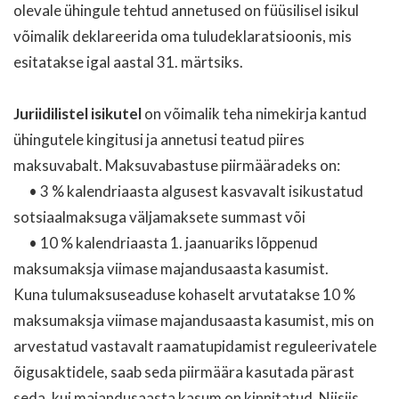
olevale ühingule tehtud annetused on füüsilisel isikul
võimalik deklareerida oma tuludeklaratsioonis, mis
esitatakse igal aastal 31. märtsiks.
Juriidilistel isikutel
on võimalik teha nimekirja kantud
ühingutele kingitusi ja annetusi teatud piires
maksuvabalt. Maksuvabastuse piirmääradeks on:
• 3 % kalendriaasta algusest kasvavalt isikustatud
sotsiaalmaksuga väljamaksete summast või
• 10 % kalendriaasta 1. jaanuariks lõppenud
maksumaksja viimase majandusaasta kasumist.
Kuna tulumaksuseaduse kohaselt arvutatakse 10 %
maksumaksja viimase majandusaasta kasumist, mis on
arvestatud vastavalt raamatupidamist reguleerivatele
õigusaktidele, saab seda piirmäära kasutada pärast
seda, kui majandusaasta kasum on kinnitatud. Niisiis