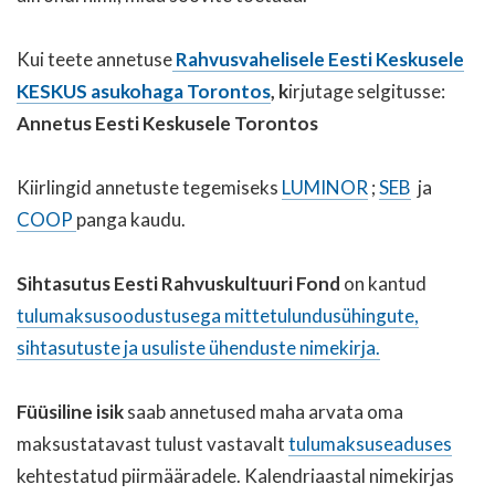
Kui teete annetuse
Rahvusvahelisele
Eesti Keskusele
KESKUS asukohaga Torontos
, k
irjutage selgitusse:
Annetus Eesti Keskusele Torontos
Kiirlingid annetuste tegemiseks
LUMINOR
;
SEB
ja
COOP
panga kaudu.
Sihtasutus Eesti Rahvuskultuuri Fond
on kantud
tulumaksusoodustusega mittetulundusühingute,
sihtasutuste ja usuliste ühenduste nimekirja.
Füüsiline isik
saab annetused maha arvata oma
maksustatavast tulust vastavalt
tulumaksuseaduses
kehtestatud piirmääradele. Kalendriaastal nimekirjas