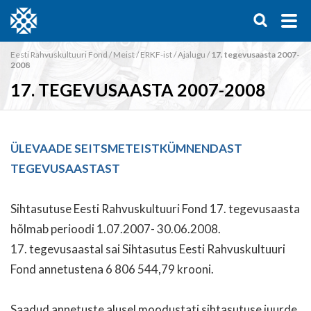
Eesti Rahvuskultuuri Fond
/
Meist
/
ERKF-ist
/
Ajalugu
/
17. tegevusaasta 2007-
2008
17. TEGEVUSAASTA 2007-2008
ÜLEVAADE SEITSMETEISTKÜMNENDAST
TEGEVUSAASTAST
Sihtasutuse Eesti Rahvuskultuuri Fond 17. tegevusaasta
hõlmab perioodi 1.07.2007- 30.06.2008.
17. tegevusaastal sai Sihtasutus Eesti Rahvuskultuuri
Fond annetustena 6 806 544,79 krooni.
Saadud annetuste alusel moodustati sihtasutuse juurde