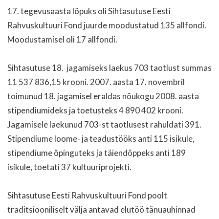
17. tegevusaasta lõpuks oli Sihtasutuse Eesti
Rahvuskultuuri Fond juurde moodustatud 135 allfondi.
Moodustamisel oli 17 allfondi.
Sihtasutuse 18. jagamiseks laekus 703 taotlust summas
11 537 836,15 krooni. 2007. aasta 17. novembril
toimunud 18. jagamisel eraldas nõukogu 2008. aasta
stipendiumideks ja toetusteks 4 890 402 krooni.
Jagamisele laekunud 703-st taotlusest rahuldati 391.
Stipendiume loome- ja teadustööks anti 115 isikule,
stipendiume õpinguteks ja täiendõppeks anti 189
isikule, toetati 37 kultuuriprojekti.
Sihtasutuse Eesti Rahvuskultuuri Fond poolt
traditsiooniliselt välja antavad elutöö tänuauhinnad