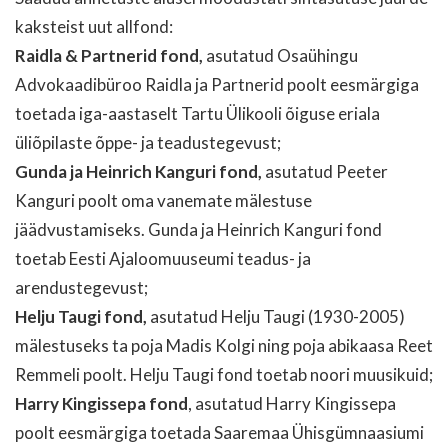
kaksteist uut allfond:
Raidla & Partnerid fond,
asutatud Osaühingu
Advokaadibüroo Raidla ja Partnerid poolt eesmärgiga
toetada iga-aastaselt Tartu Ülikooli õiguse eriala
üliõpilaste õppe- ja teadustegevust;
Gunda ja Heinrich Kanguri fond,
asutatud Peeter
Kanguri poolt oma vanemate mälestuse
jäädvustamiseks. Gunda ja Heinrich Kanguri fond
toetab Eesti Ajaloomuuseumi teadus- ja
arendustegevust;
Helju Taugi fond,
asutatud Helju Taugi (1930-2005)
mälestuseks ta poja Madis Kolgi ning poja abikaasa Reet
Remmeli poolt. Helju Taugi fond toetab noori muusikuid;
Harry Kingissepa fond
, asutatud Harry Kingissepa
poolt eesmärgiga toetada Saaremaa Ühisgümnaasiumi