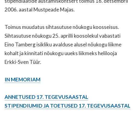
stipendiaatide austamiskontsert toimus 16. detsembril
2006. aastal Mustpeade Majas.
Toimus muudatus sihtasutuse nõukogu koosseisus.
Sihtasutuse nõukogu 25. aprilli koosolekul vabastati
Eino Tamberg isikliku avalduse alusel nõukogu liikme
kohalt ja kinnitati nõukogu uueks liikmeks helilooja
Erkki-Sven Tüür.
IN MEMORIAM
ANNETUSED 17. TEGEVUSAASTAL
STIPENDIUMID JA TOETUSED 17. TEGEVUSAASTAL