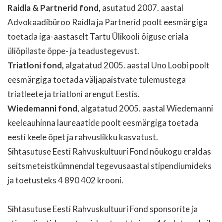
Raidla & Partnerid fond,
asutatud 2007. aastal
Advokaadibüroo Raidla ja Partnerid poolt eesmärgiga
toetada iga-aastaselt Tartu Ülikooli õiguse eriala
üliõpilaste õppe- ja teadustegevust.
Triatloni fond,
algatatud 2005. aastal Uno Loobi poolt
eesmärgiga toetada väljapaistvate tulemustega
triatleete ja triatloni arengut Eestis.
Wiedemanni fond
, algatatud 2005. aastal Wiedemanni
keeleauhinna laureaatide poolt eesmärgiga toetada
eesti keele õpet ja rahvuslikku kasvatust.
Sihtasutuse Eesti Rahvuskultuuri Fond nõukogu eraldas
seitsmeteistkümnendal tegevusaastal stipendiumideks
ja toetusteks 4 890 402 krooni.
Sihtasutuse Eesti Rahvuskultuuri Fond sponsorite ja