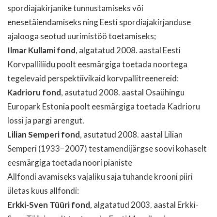
spordiajakirjanike tunnustamiseks või
enesetäiendamiseks ning Eesti spordiajakirjanduse
ajalooga seotud uurimistöö toetamiseks;
Ilmar Kullami fond
, algatatud 2008. aastal Eesti
Korvpalliliidu poolt eesmärgiga toetada noortega
tegelevaid perspektiivikaid korvpallitreenereid:
Kadrioru fond
, asutatud 2008. aastal Osaühingu
Europark Estonia poolt eesmärgiga toetada Kadrioru
lossi ja pargi arengut.
Lilian Semperi fond
, asutatud 2008. aastal Lilian
Semperi (1933−2007) testamendijärgse soovi kohaselt
eesmärgiga toetada noori pianiste
Allfondi avamiseks vajaliku saja tuhande krooni piiri
ületas kuus allfondi:
Erkki-Sven Tüüri fond
, algatatud 2003. aastal Erkki-