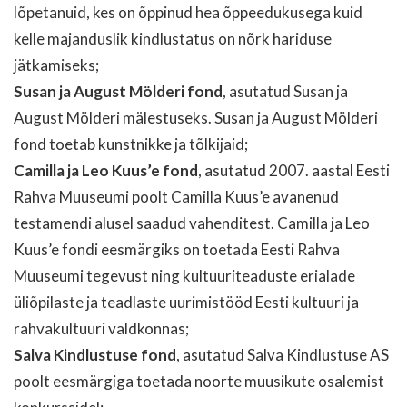
lõpetanuid, kes on õppinud hea õppeedukusega kuid
kelle majanduslik kindlustatus on nõrk hariduse
jätkamiseks;
Susan ja August Mölderi fond
, asutatud Susan ja
August Mölderi mälestuseks. Susan ja August Mölderi
fond toetab kunstnikke ja tõlkijaid;
Camilla ja Leo Kuus’e fond
, asutatud 2007. aastal Eesti
Rahva Muuseumi poolt Camilla Kuus’e avanenud
testamendi alusel saadud vahenditest. Camilla ja Leo
Kuus’e fondi eesmärgiks on toetada Eesti Rahva
Muuseumi tegevust ning kultuuriteaduste erialade
üliõpilaste ja teadlaste uurimistööd Eesti kultuuri ja
rahvakultuuri valdkonnas;
Salva Kindlustuse fond
, asutatud Salva Kindlustuse AS
poolt eesmärgiga toetada noorte muusikute osalemist