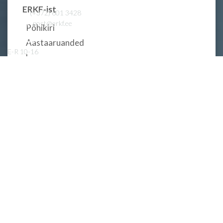
ERKF-ist
Tel.
(+372) 601 3428
E-post
post@erkf.ee
Põhikiri
Vastuvõtt
Aastaaruanded
E-R 10-16
Logo
Swedbank
EE672200221001101347
Ajalugu
LHV
EE117700771000664610
31. tegevusaasta 2021-2022
REDWALL
30. tegevusaasta 2020-2021
29. tegevusaasta 2019-2020
28. tegevusaasta 2018-2019
27. tegevusaasta 2017-2018
26. tegevusaasta 2016-2017
25. tegevusaasta 2015-2016
24. tegevusaasta 2014-2015
23. tegevusaasta 2013-2014
22. tegevusaasta 2012-2013