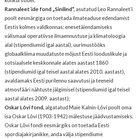
konkurssidel;
Rannaleet´ide fond „Sinilind“,
asutatud Leo Rannaleet’i
poolt eesmärgiga on toetada ilmateaduse edendamist
Eestis kolmes valdkonnas: enesetäiendamiseks
välismaal operatiivse ilmaennustuse ja klimatoloogia
alal (stipendiumid igal aastal), uurimustööks
globaalkliima muudatuste mõjust Eesti looduslikule ja
sotsiaalsele keskkonnale alates aastast 1860
(stipendiumid igal teisel aastal alates 2010. aastast),
avaldamaks Eesti purilennu saavutusi ja teeneid
atmosfääri nähtuste jälgimisel (stipendiumid igal teisel
aastal alates 2009. aastast);
Oskar Lõvi fond,
algatatud Maie Kalnin-Lõvi poolt oma
isa Oskar Lõvi (1903-1942) mälestuse jäädvustamiseks.
Oskar Lõvi fondi eesmärgiks on toetada Eesti
spordiajakirjanikke, anda välja stipendiume