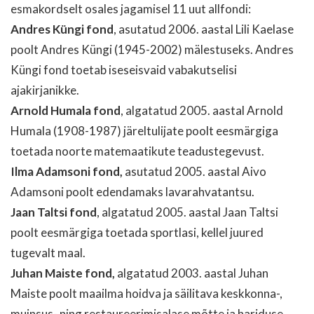
esmakordselt osales jagamisel 11 uut allfondi:
Andres Küngi fond
, asutatud 2006. aastal Lili Kaelase
poolt Andres Küngi (1945-2002) mälestuseks. Andres
Küngi fond toetab iseseisvaid vabakutselisi
ajakirjanikke.
Arnold Humala fond
, algatatud 2005. aastal Arnold
Humala (1908-1987) järeltulijate poolt eesmärgiga
toetada noorte matemaatikute teadustegevust.
Ilma Adamsoni fond,
asutatud 2005. aastal Aivo
Adamsoni poolt edendamaks lavarahvatantsu.
Jaan Taltsi fond
, algatatud 2005. aastal Jaan Taltsi
poolt eesmärgiga toetada sportlasi, kellel juured
tugevalt maal.
Juhan Maiste fond,
algatatud 2003. aastal Juhan
Maiste poolt maailma hoidva ja säilitava keskkonna-,
muinsus- ning restaureerimisalase mõtte ja hariduse