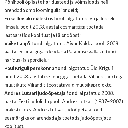
Põhikooli õpilaste haridusteed ja võimaldada neil
arendada oma loomingulisi andeid;
Erika Ilmsalu mälestusfond
, algatatud Ivo ja Indrek
Ilmsalu poolt 2008. aastal eesmärgiga toetada
lastearstide koolitust ja täiendõpet;
Vaike Lapp’i fond
, algatatud Aivar Kokk’a poolt 2008.
aastal eesmärgiga edendada Palamuse valla kultuuri-,
haridus- ja spordielu;
Paul Kriguli perekonna fond
, algatatud Ülo Kriguli
poolt 2008. aastal eesmärgiga toetada Viljandi juurtega
muusikute Viljandis teostatavaid muusikaprojekte.
Andres Lutsari judoõpetaja fond
, algatatud 2008.
aastal Eesti Judoliidu poolt Andres Lutsari (1937−2007)
mälestuseks. Andres Lutsari judoõpetaja fondi
eesmärgiks on arendada ja toetada judoõpetajate
koolitust.