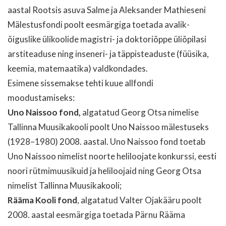
aastal Rootsis asuva Salme ja Aleksander Mathieseni
Mälestusfondi poolt eesmärgiga toetada avalik-
õiguslike ülikoolide magistri- ja doktoriõppe üliõpilasi
arstiteaduse ning inseneri- ja täppisteaduste (füüsika,
keemia, matemaatika) valdkondades.
Esimene sissemakse tehti kuue allfondi
moodustamiseks:
Uno Naissoo fond,
algatatud Georg Otsa nimelise
Tallinna Muusikakooli poolt Uno Naissoo mälestuseks
(1928–1980) 2008. aastal. Uno Naissoo fond toetab
Uno Naissoo nimelist noorte heliloojate konkurssi, eesti
noori rütmimuusikuid ja heliloojaid ning Georg Otsa
nimelist Tallinna Muusikakooli;
Rääma Kooli fond
, algatatud Valter Ojakääru poolt
2008. aastal eesmärgiga toetada Pärnu Rääma