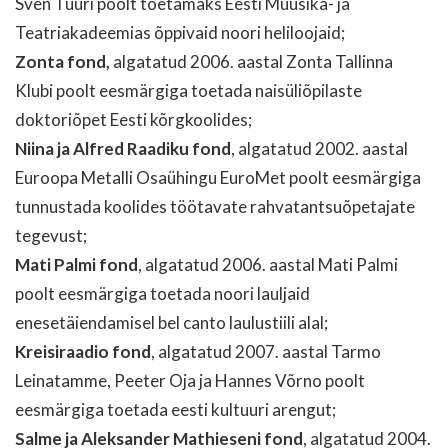
Sven Tüüri poolt toetamaks Eesti Muusika- ja
Teatriakadeemias õppivaid noori heliloojaid;
Zonta fond,
algatatud 2006. aastal Zonta Tallinna
Klubi poolt eesmärgiga toetada naisüliõpilaste
doktoriõpet Eesti kõrgkoolides;
Niina ja Alfred Raadiku fond
, algatatud 2002. aastal
Euroopa Metalli Osaühingu EuroMet poolt eesmärgiga
tunnustada koolides töötavate rahvatantsuõpetajate
tegevust;
Mati Palmi fond
, algatatud 2006. aastal Mati Palmi
poolt eesmärgiga toetada noori lauljaid
enesetäiendamisel bel canto laulustiili alal;
Kreisiraadio fond
, algatatud 2007. aastal Tarmo
Leinatamme, Peeter Oja ja Hannes Võrno poolt
eesmärgiga toetada eesti kultuuri arengut;
Salme ja Aleksander Mathieseni fond
, algatatud 2004.