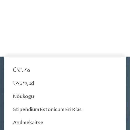
Üldinfo
Töötajad
Nõukogu
Stipendium Estonicum Eri Klas
Andmekaitse