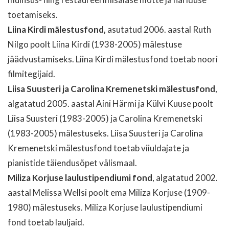
toetamiseks.
Liina Kirdi mälestusfond,
asutatud 2006. aastal Ruth
Nilgo poolt Liina Kirdi (1938-2005) mälestuse
jäädvustamiseks. Liina Kirdi mälestusfond toetab noori
filmitegijaid.
Liisa Suusteri ja Carolina Kremenetski mälestusfond
,
algatatud 2005. aastal Aini Härmi ja Külvi Kuuse poolt
Liisa Suusteri (1983-2005) ja Carolina Kremenetski
(1983-2005) mälestuseks. Liisa Suusteri ja Carolina
Kremenetski mälestusfond toetab viiuldajate ja
pianistide täiendusõpet välismaal.
Miliza Korjuse laulustipendiumi fond
, algatatud 2002.
aastal Melissa Wellsi poolt ema Miliza Korjuse (1909-
1980) mälestuseks. Miliza Korjuse laulustipendiumi
fond toetab lauljaid.