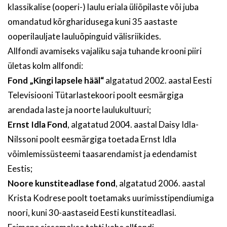
klassikalise (ooperi-) laulu eriala üliõpilaste või juba
omandatud kõrgharidusega kuni 35 aastaste
ooperilauljate lauluõpinguid välisriikides.
Allfondi avamiseks vajaliku saja tuhande krooni piiri
ületas kolm allfondi:
Fond „Kingi lapsele hääl“
algatatud 2002. aastal Eesti
Televisiooni Tütarlastekoori poolt eesmärgiga
arendada laste ja noorte laulukultuuri;
Ernst Idla Fond
, algatatud 2004. aastal Daisy Idla-
Nilssoni poolt eesmärgiga toetada Ernst Idla
võimlemissüsteemi taasarendamist ja edendamist
Eestis;
Noore kunstiteadlase fond
, algatatud 2006. aastal
Krista Kodrese poolt toetamaks uurimisstipendiumiga
noori, kuni 30-aastaseid Eesti kunstiteadlasi.