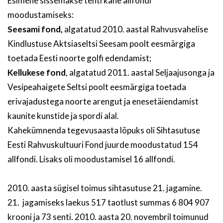
Esimene sissemakse tehti kahe allfondi
moodustamiseks:
Seesami fond,
algatatud 2010. aastal Rahvusvahelise
Kindlustuse Aktsiaseltsi Seesam poolt eesmärgiga
toetada Eesti noorte golfi edendamist;
Kellukese fond
, algatatud 2011. aastal Seljaajusonga ja
Vesipeahaigete Seltsi poolt eesmärgiga toetada
erivajadustega noorte arengut ja enesetäiendamist
kaunite kunstide ja spordi alal.
Kahekümnenda tegevusaasta lõpuks oli Sihtasutuse
Eesti Rahvuskultuuri Fond juurde moodustatud 154
allfondi. Lisaks oli moodustamisel 16 allfondi.
2010. aasta sügisel toimus sihtasutuse 21. jagamine.
21. jagamiseks laekus 517 taotlust summas 6 804 907
krooni ja 73 senti. 2010. aasta 20. novembril toimunud