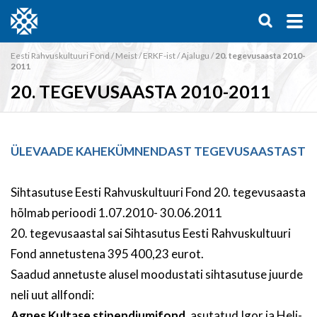
Eesti Rahvuskultuuri Fond
/
Meist
/
ERKF-ist
/
Ajalugu
/
20. tegevusaasta 2010-
2011
20. TEGEVUSAASTA 2010-2011
ÜLEVAADE KAHEKÜMNENDAST TEGEVUSAASTAST
Sihtasutuse Eesti Rahvuskultuuri Fond 20. tegevusaasta
hõlmab perioodi 1.07.2010- 30.06.2011
20. tegevusaastal sai Sihtasutus Eesti Rahvuskultuuri
Fond annetustena 395 400,23 eurot.
Saadud annetuste alusel moodustati sihtasutuse juurde
neli uut allfondi:
Agnes Kultase stipendiumifond
, asutatud Igor ja Heli-