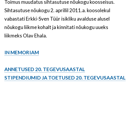
Toimus muudatus sihtasutuse nõukogu koosseisus.
Sihtasutuse nõukogu 2. aprillil 2011.a. koosolekul
vabastati Erkki-Sven Tüür isikliku avalduse alusel
nõukogu liikme kohalt ja kinnitati nõukogu uueks
liikmeks Olav Ehala.
IN MEMORIAM
ANNETUSED 20. TEGEVUSAASTAL
STIPENDIUMID JA TOETUSED 20. TEGEVUSAASTAL