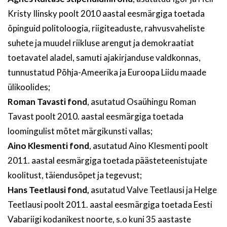
Kristy Ilinsky poolt 2010 aastal eesmärgiga toetada
õpinguid politoloogia, riigiteaduste, rahvusvaheliste
suhete ja muudel riikluse arengut ja demokraatiat
toetavatel aladel, samuti ajakirjanduse valdkonnas,
tunnustatud Põhja-Ameerika ja Euroopa Liidu maade
ülikoolides;
Roman Tavasti fond
, asutatud Osaühingu Roman
Tavast poolt 2010. aastal eesmärgiga toetada
loomingulist mõtet märgikunsti vallas;
Aino Klesmenti fond
, asutatud Aino Klesmenti poolt
2011. aastal eesmärgiga toetada päästeteenistujate
koolitust, täiendusõpet ja tegevust;
Hans Teetlausi fond,
asutatud Valve Teetlausi ja Helge
Teetlausi poolt 2011. aastal eesmärgiga toetada Eesti
Vabariigi kodanikest noorte, s.o kuni 35 aastaste