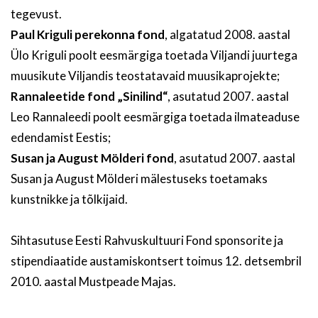
tegevust.
Paul Kriguli perekonna fond
, algatatud 2008. aastal
Ülo Kriguli poolt eesmärgiga toetada Viljandi juurtega
muusikute Viljandis teostatavaid muusikaprojekte;
Rannaleetide fond „Sinilind“
, asutatud 2007. aastal
Leo Rannaleedi poolt eesmärgiga toetada ilmateaduse
edendamist Eestis;
Susan ja August Mölderi fond
, asutatud 2007. aastal
Susan ja August Mölderi mälestuseks toetamaks
kunstnikke ja tõlkijaid.
Sihtasutuse Eesti Rahvuskultuuri Fond sponsorite ja
stipendiaatide austamiskontsert toimus 12. detsembril
2010. aastal Mustpeade Majas.