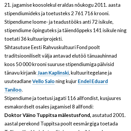
21. jagamise koosolekul eraldas nõukogu 2011. aasta
stipendiumideks ja toetusteks 2 761 716 krooni.
Stipendiume loome- ja teadustööks anti 72 isikule,
stipendiume õpinguteks ja täiendõppeks 141 isikule ning
toetati 36 kultuuriprojekti.
Sihtasutuse Eesti Rahvuskultuuri Fond poolt
traditsiooniliselt välja antavad elutöö tänuauhinnad
koos 50 000 krooni suuruse stipendiumiga pälvisid
tänavu kirjanik
Jaan Kaplinski
, kultuuritegelane ja
usuteadlane
Vello Salo
ning kujur
Endel Eduard
Taniloo
.
Stipendiume ja toetusi jagati 116 allfondist, kusjuures
esmakordselt osales jagamisel 8 allfondi:
Doktor Väino Tuppitsa mälestusfond,
asutatud 2001.
aastal perekond Tuppitsa poolt eesmärgiga toetada