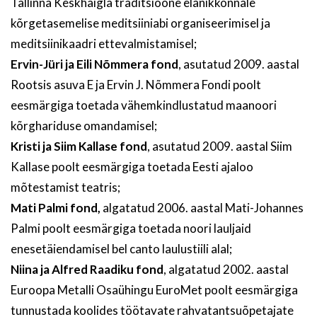
Tallinna Keskhaigla traditsioone elanikkonnale
kõrgetasemelise meditsiiniabi organiseerimisel ja
meditsiinikaadri ettevalmistamisel;
Ervin-Jüri ja Eili Nõmmera fond
, asutatud 2009. aastal
Rootsis asuva E ja Ervin J. Nõmmera Fondi poolt
eesmärgiga toetada vähemkindlustatud maanoori
kõrghariduse omandamisel;
Kristi ja Siim Kallase fond
, asutatud 2009. aastal Siim
Kallase poolt eesmärgiga toetada Eesti ajaloo
mõtestamist teatris;
Mati Palmi fond,
algatatud 2006. aastal Mati-Johannes
Palmi poolt eesmärgiga toetada noori lauljaid
enesetäiendamisel bel canto laulustiili alal;
Niina ja Alfred Raadiku fond
, algatatud 2002. aastal
Euroopa Metalli Osaühingu EuroMet poolt eesmärgiga
tunnustada koolides töötavate rahvatantsuõpetajate