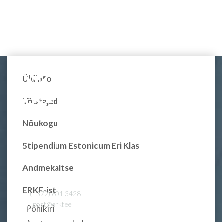
Üldinfo
Töötajad
Nõukogu
Stipendium Estonicum Eri Klas
Andmekaitse
ERKF-ist
Tel.
(+372) 601 3428
E-post
post@erkf.ee
Põhikiri
Vastuvõtt