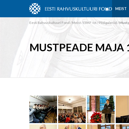
MEIST
Eesti Rahvuskultuuri Fond
/
Meist
/
ERKF-ist
/
Pildigaleriid
/
Mustp
MUSTPEADE MAJA 1