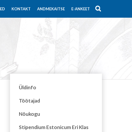
SED
KONTAKT
ANDMEKAITSE
E-ANKEET
Üldinfo
Töötajad
Nõukogu
Stipendium Estonicum Eri Klas