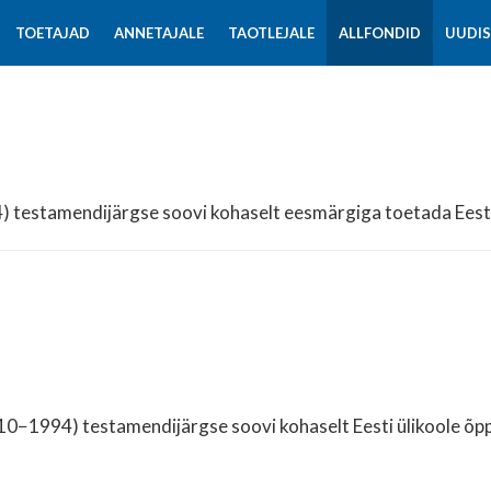
TOETAJAD
ANNETAJALE
TAOTLEJALE
ALLFONDID
UUDI
testamendijärgse soovi kohaselt eesmärgiga toetada Eesti
910−1994) testamendijärgse soovi kohaselt Eesti ülikoole õ