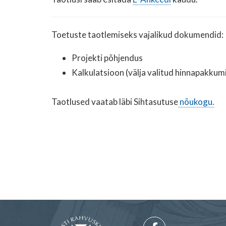
Toetuste taotlemiseks vajalikud dokumendid:
Projekti põhjendus
Kalkulatsioon (välja valitud hinnapakkum
Taotlused vaatab läbi Sihtasutuse
nõukogu.