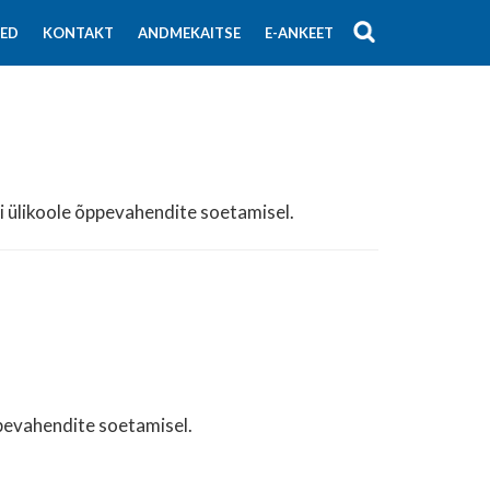
SED
KONTAKT
ANDMEKAITSE
E-ANKEET
 ülikoole õppevahendite soetamisel.
ppevahendite soetamisel.