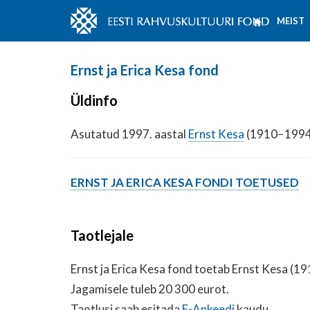
MEIST
Ernst ja Erica Kesa fond
Üldinfo
Asutatud 1997. aastal
Ernst Kesa
(1910−1994) 
ERNST JA ERICA KESA FONDI TOETUSED
Taotlejale
Ernst ja Erica Kesa fond toetab Ernst Kesa (1
Jagamisele tuleb 20 300 eurot.
Taotlusi saab esitada
E-Ankeedi
kaudu.