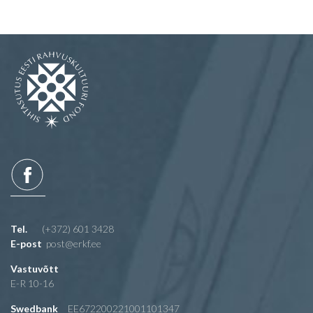
Tel.
(+372) 601 3428
E-post
post@erkf.ee
Vastuvõtt
E-R 10-16
Swedbank
EE672200221001101347