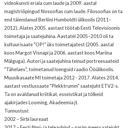
videokunsti eriala cum laude ja 2009. aastal
magistriõpingud filosoofias cum laude. Filosoofias on ta
end täiendanud Berliini Humboldti ülikoolis (2011–
2012). Alates 2005. aastast töötab Eesti Televisioonis
toimetaja ja saatejuhina. Aastatel 2005–2010 oli ta
kultuurisaate "OP!" üks toimetajatest (2005. aastal
koos Margot Visnapi ja 2006. aastast koos Mariina
Mälguga). Autori ja saatejuhina teinud portreesaateid
"Tähelaev", toimetanud loenguid raadio Ööülikoolis.
Muusikasaate MI toimetaja 2012 - 2017. Alates 2014.
aastast vestlussaate "Plekktrumm" saatejuht ETV2-s.
Ta on avaldanud kriitikat, esseistikat ja tõlkeid
ajakirjades Looming, Akadeemia jt.
Tunnustusi:
2002 – Sirbi laureaat
2017 – Eesti filmi- ja teleauhind – parim meessaatejuht