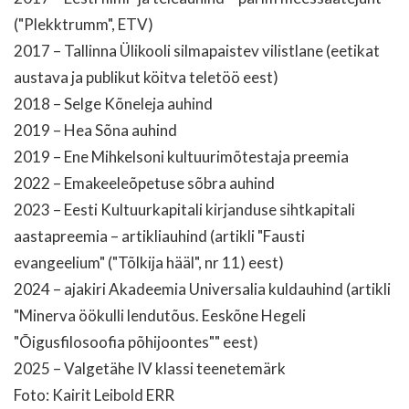
("Plekktrumm", ETV)
2017 – Tallinna Ülikooli silmapaistev vilistlane (eetikat
austava ja publikut köitva teletöö eest)
2018 – Selge Kõneleja auhind
2019 – Hea Sõna auhind
2019 – Ene Mihkelsoni kultuurimõtestaja preemia
2022 – Emakeeleõpetuse sõbra auhind
2023 – Eesti Kultuurkapitali kirjanduse sihtkapitali
aastapreemia – artikliauhind (artikli "Fausti
evangeelium" ("Tõlkija hääl", nr 11) eest)
2024 – ajakiri Akadeemia Universalia kuldauhind (artikli
"Minerva öökulli lendutõus. Eeskõne Hegeli
"Õigusfilosoofia põhijoontes"" eest)
2025 – Valgetähe IV klassi teenetemärk
Foto: Kairit Leibold ERR