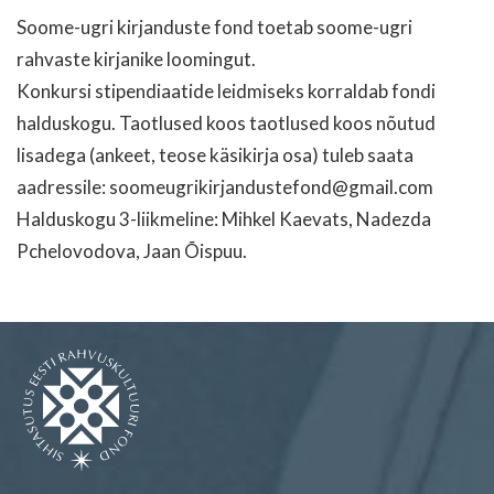
Soome-ugri kirjanduste fond toetab soome-ugri
rahvaste kirjanike loomingut.
Konkursi stipendiaatide leidmiseks korraldab fondi
halduskogu. Taotlused koos taotlused koos nõutud
lisadega (ankeet, teose käsikirja osa) tuleb saata
aadressile: soomeugrikirjandustefond@gmail.com
Halduskogu 3-liikmeline: Mihkel Kaevats, Nadezda
Pchelovodova, Jaan Õispuu.