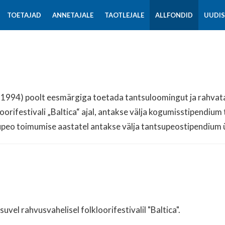
TOETAJAD
ANNETAJALE
TAOTLEJALE
ALLFONDID
UUDI
994) poolt eesmärgiga toetada tantsuloomingut ja rahvata
oorifestivali „Baltica“ ajal, antakse välja kogumisstipendiu
supeo toimumise aastatel antakse välja tantsupeostipendium 
el rahvusvahelisel folkloorifestivalil "Baltica".