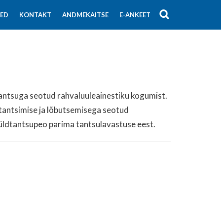
SED
KONTAKT
ANDMEKAITSE
E-ANKEET
ntsuga seotud rahvaluuleainestiku kogumist.
m tantsimise ja lõbutsemisega seotud
üldtantsupeo parima tantsulavastuse eest.