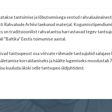
atakse tantsimise ja lõbutsemisega seotud rahvaluuleaines
 Rahvaluule Arhiivi laekunud materjal. Kogumisstipendiumi 
aks on traditsioonilist rahvatantsu harrastavad tegev tants
li “Baltika” Eestis toimumise aastal.
livad tantsupeost osa võtvate rühmade tantsujuhid salajase 
. Hääletamise korraldamiseks ja häälte lugemiseks moodustab 7
isu kuuluda ükski selle tantsupeo üldjuhtidest.