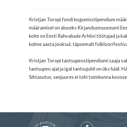
Kristjan Toropi fondi kogumisstipendium määr
määramisel on aluseks Kirjandusmuuseumi Eesti
kolm on Eesti Rahvaluule Arhiivi töötajad ja k
kolme aasta jooksul, täpsemalt folkloorifestiva
Kristjan Toropi tantsupeostipendiumi saaja va
tantsupeo ajal ja igal tantsujuhil on üks hääl
Sihtasutus, seejuures ei tohi toimkonna koosse