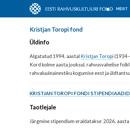
MEIST
Kristjan Toropi fond
Üldinfo
Algatatud 1994. aastal
Kristjan Toropi
(1934−1
Kord kolme aasta jooksul, rahvusvahelise folkl
rahvaluuleainestiku kogumise eest ja üldtant
KRISTJAN TOROPI FONDI STIPENDIAADID
Taotlejale
Järgmine stipendium eraldatakse 2026. aasta suv