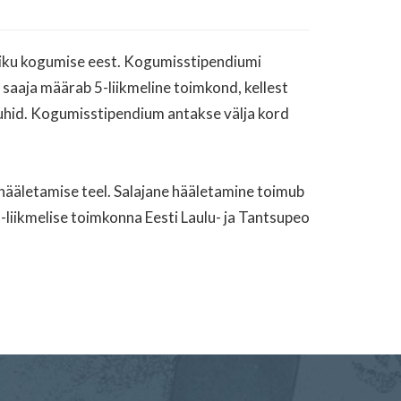
tiku kogumise eest. Kogumisstipendiumi
saaja määrab 5-liikmeline toimkond, kellest
ujuhid. Kogumisstipendium antakse välja kord
hääletamise teel. Salajane hääletamine toimub
-liikmelise toimkonna Eesti Laulu- ja Tantsupeo