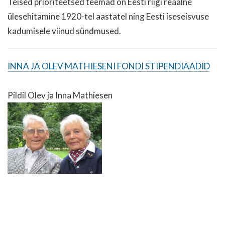
Teised prioriteetsed teemad on Eesti riigi reaalne
ülesehitamine 1920-tel aastatel ning Eesti iseseisvuse
kadumisele viinud sündmused.
INNA JA OLEV MATHIESENI FONDI STIPENDIAADID
Pildil Olev ja Inna Mathiesen