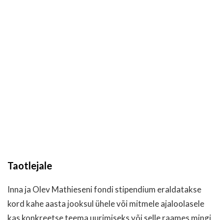
Taotlejale
Inna ja Olev Mathieseni fondi stipendium eraldatakse
kord kahe aasta jooksul ühele või mitmele ajaloolasele
kas konkreetse teema uurimiseks või selle raames mingi