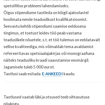
spetsiifilise probleemi lahendamiseks.
Õigus stipendiume taotleda on kõigil ajaloolastel
hoolimata nende teaduslikust kvalifikatsioonist.
Seevastu kehtib stipendiumi saamise eeldusena
tingimus, et toetust leidev töö peab vastama
teaduslikele nõuetele, s.t. et töö tulemus on eeldatavalt
sellise kvaliteediga, mis võimaldab tema avaldamist
refereeritavas spetsiaalajakirjas või monograafiana
näiteks teadusliku kraadi saavutamise eesmärgil.
Jagamisele tuleb 5 000 eurot.
Taotlusi saab esitada
E-ANKEEDI
kaudu.
Taotlused vaatab läbi ja otsused teeb sihtasutuse
nõukogu.