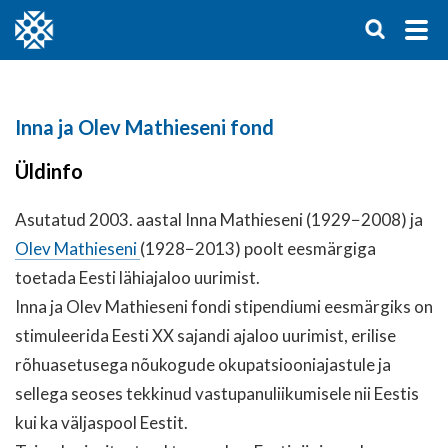
Inna ja Olev Mathieseni fond
Üldinfo
Asutatud 2003. aastal Inna Mathieseni (1929−2008) ja
Olev Mathieseni
(1928−2013) poolt eesmärgiga
toetada Eesti lähiajaloo uurimist.
Inna ja Olev Mathieseni fondi stipendiumi eesmärgiks on
stimuleerida Eesti XX sajandi ajaloo uurimist, erilise
rõhuasetusega nõukogude okupatsiooniajastule ja
sellega seoses tekkinud vastupanuliikumisele nii Eestis
kui ka väljaspool Eestit.