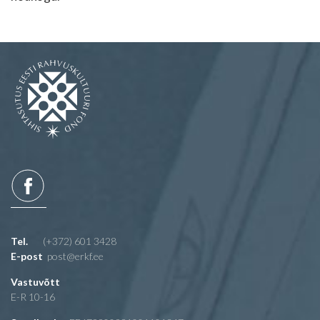
Tel.
(+372) 601 3428
E-post
post@erkf.ee
Vastuvõtt
E-R 10-16