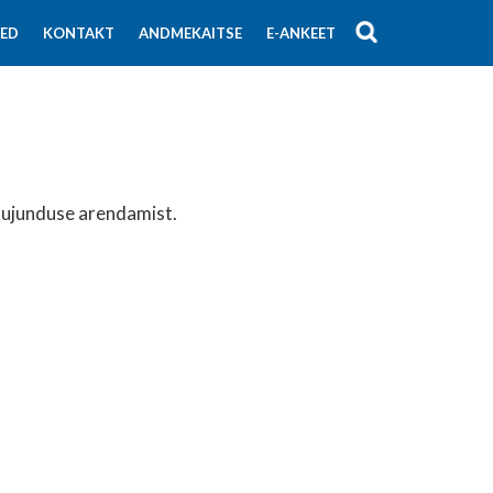
SED
KONTAKT
ANDMEKAITSE
E-ANKEET
skujunduse arendamist.