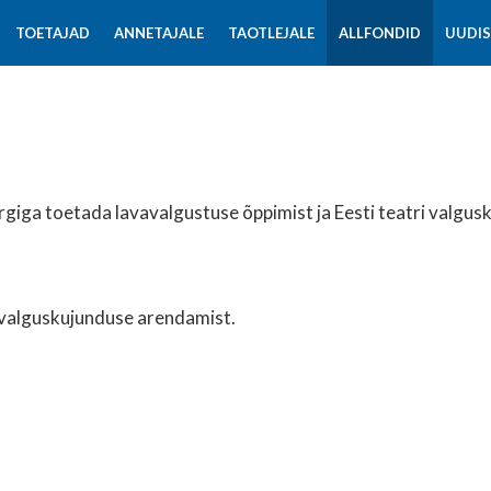
TOETAJAD
ANNETAJALE
TAOTLEJALE
ALLFONDID
UUDI
rgiga toetada lavavalgustuse õppimist ja Eesti teatri valgu
i valguskujunduse arendamist.