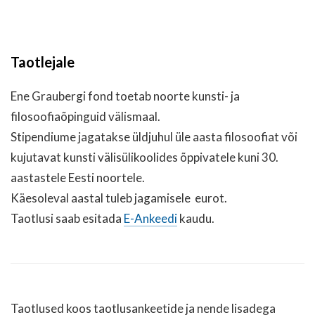
Taotlejale
Ene Graubergi fond toetab noorte kunsti- ja
filosoofiaõpinguid välismaal.
Stipendiume jagatakse üldjuhul üle aasta filosoofiat või
kujutavat kunsti välisülikoolides õppivatele kuni 30.
aastastele Eesti noortele.
Käesoleval aastal tuleb jagamisele eurot.
Taotlusi saab esitada
E-Ankeedi
kaudu.
Taotlused koos taotlusankeetide ja nende lisadega