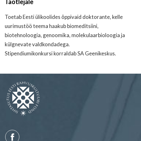
Taotlejale
Toetab Eesti ülikoolides õppivaid doktorante, kelle
uurimustöö teema haakub biomeditsiini,
biotehnoloogia, genoomika, molekulaarbioloogia ja
külgnevate valdkondadega.
Stipendiumikonkursi korraldab SA Geenikeskus.