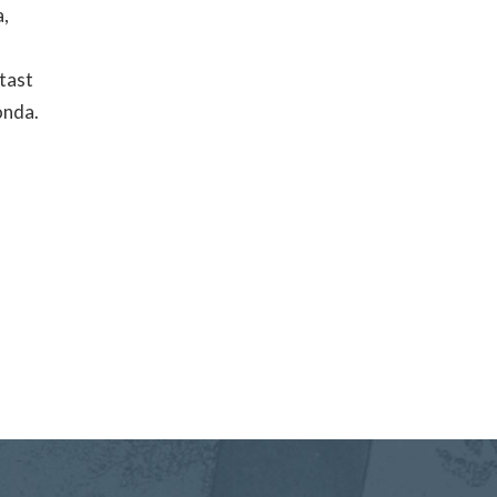
a,
tast
onda.