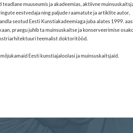
d teadlane muuseumis ja akadeemias, aktiivne muinsuskaitsj
ingute eestvedaja ning paljude raamatute ja artiklite autor,
Randla seotud Eesti Kunstiakadeemiaga juba alates 1999. aas
kaan, praegu juhib ta muinsuskaitse ja konserveerimise osak
ostriarhitektuuri teemalist doktoritööd.
mõjukamaid Eesti kunstiajaloolasi ja muinsuskaitsjaid.