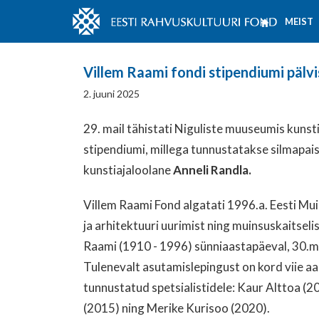
MEIST
Villem Raami fondi stipendiumi pälvi
2. juuni 2025
29. mail tähistati Niguliste muuseumis kuns
stipendiumi, millega tunnustatakse silmapais
kunstiajaloolane
Anneli Randla.
Villem Raami Fond algatati 1996.a. Eesti Mu
ja arhitektuuri uurimist ning muinsuskaitseli
Raami (1910 - 1996) sünniaastapäeval, 30.ma
Tulenevalt asutamislepingust on kord viie aa
tunnustatud spetsialistidele: Kaur Alttoa (
(2015) ning Merike Kurisoo (2020).