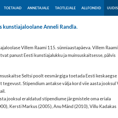
TOETAJAD
ANNETAJALE
TAOTLEJALE
ALLFONDID
UUDI
s kunstiajaloolane Anneli Randla.
tiajaloolase Villem Raami 115. sünniaastapäeva. Villem Raami
tvat panust Eesti kunstiajalukku ja muinsuskaitsesse, pälvis
insuskaitse Seltsi poolt eesmärgiga toetada Eesti keskaegse 
st tegevust. Stipendium antakse välja kord viie aasta jooksul 
il.
sta jooksul eraldatud stipendiume järgmistele oma eriala
2000), Kersti Markus (2005), Anu Mänd (2010), Villu Kadakas