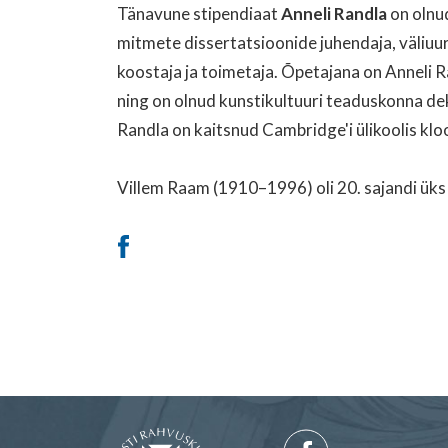
Tänavune stipendiaat
Anneli Randla
on olnu
mitmete dissertatsioonide juhendaja, väliuur
koostaja ja toimetaja. Õpetajana on Anneli 
ning on olnud kunstikultuuri teaduskonna de
Randla on kaitsnud Cambridge'i ülikoolis klo
Villem Raam (1910–1996) oli 20. sajandi üks 