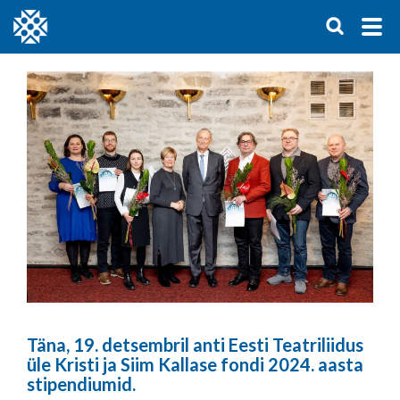
Täna, 19. detsembril anti Eesti Teatriliidus
üle Kristi ja Siim Kallase fondi 2024. aasta
stipendiumid.