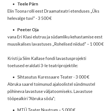
Teele Pärn
Elin Toona rolli eest Draamateatri etenduses „Üks
helevalge tuvi“ - 3 500 €
Peeter Oja
vana Eri Klasi elutruu ja südamliku kehastamise eest
muusikalises lavastuses „Rohelised niidud“ – 1 000 €
Kristi ja Siim Kallase fondi lavastusprojekti
toetused eraldati 3-le teatriprojektile:
Sihtasutus Kuressaare Teater - 3 000 €
Abruka saarel toimunud ajaloolistel sündmustel
põhineva lavastuse väljatoomiseks. Lavastuse
tööpealkiri "Abruka sõda";
MTÜ Teater Nuutrum – 5 000 €