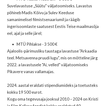
Suvelavastuse „Süütu“ väljatoomiseks. Lavastus
põhineb Madis Kõivu ja Sulev Keeduse
samanimelisel filmistsenaariumil ja räägib
ingerisoomlaste saatusest Eestis Teise maailmasõja
eel, ajal ja selle järel;
MTÜ Pihlakse - 3 500 €
Ajaloolis-pärimusliku taustaga lavastuse "Arkaadia
teel. Metsavenna pruudi lugu", mis on mõtteline järg
2022. a lavastusele "Ai, velled" väljatoomiseks
Pikavere vanas vallamajas.
2024. aastal eraldati stipendiumideks ja toetusteks
kokku 19 500 eurot.
Kogu oma tegevusaja jooksul 2010 – 2024 on Kristi
ja Siim Kallase fondist kokku eraldatud 40