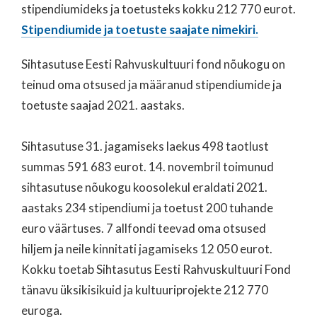
stipendiumideks ja toetusteks kokku 212 770 eurot.
Stipendiumide ja toetuste saajate nimekiri.
Sihtasutuse Eesti Rahvuskultuuri fond nõukogu on
teinud oma otsused ja määranud stipendiumide ja
toetuste saajad 2021. aastaks.
Sihtasutuse 31. jagamiseks laekus 498 taotlust
summas 591 683 eurot. 14. novembril toimunud
sihtasutuse nõukogu koosolekul eraldati 2021.
aastaks 234 stipendiumi ja toetust 200 tuhande
euro väärtuses. 7 allfondi teevad oma otsused
hiljem ja neile kinnitati jagamiseks 12 050 eurot.
Kokku toetab Sihtasutus Eesti Rahvuskultuuri Fond
tänavu üksikisikuid ja kultuuriprojekte 212 770
euroga.