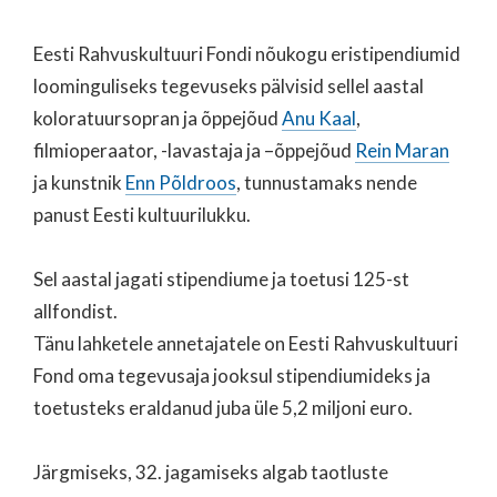
Eesti Rahvuskultuuri Fondi nõukogu eristipendiumid
loominguliseks tegevuseks pälvisid sellel aastal
koloratuursopran ja õppejõud
Anu Kaal
,
filmioperaator, -lavastaja ja –õppejõud
Rein Maran
ja kunstnik
Enn Põldroos
, tunnustamaks nende
panust Eesti kultuurilukku.
Sel aastal jagati stipendiume ja toetusi 125-st
allfondist.
Tänu lahketele annetajatele on Eesti Rahvuskultuuri
Fond oma tegevusaja jooksul stipendiumideks ja
toetusteks eraldanud juba üle 5,2 miljoni euro.
Järgmiseks, 32. jagamiseks algab taotluste