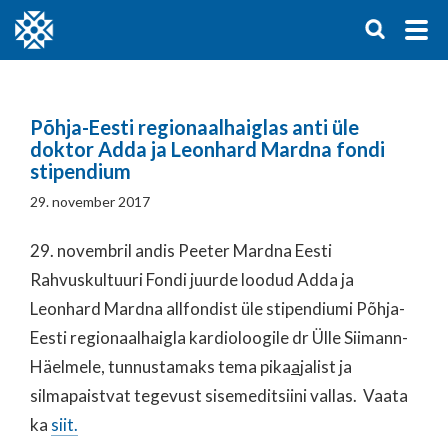
Põhja-Eesti regionaalhaiglas anti üle
doktor Adda ja Leonhard Mardna fondi
stipendium
29. november 2017
29. novembril andis Peeter Mardna Eesti
Rahvuskultuuri Fondi juurde loodud Adda ja
Leonhard Mardna allfondist üle stipendiumi Põhja-
Eesti regionaalhaigla kardioloogile dr Ülle Siimann-
Häelmele, tunnustamaks tema pika
a
jalist ja
silmapaistvat tegevust sisemeditsiini vallas. Vaata
ka
siit.