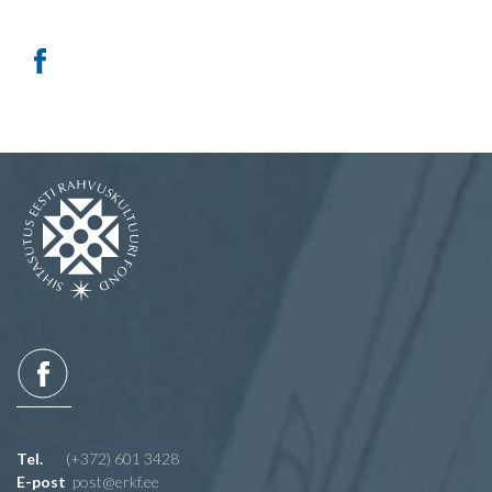
Tel.
(+372) 601 3428
E-post
post@erkf.ee