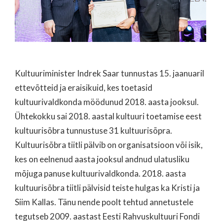
Kultuuriminister Indrek Saar tunnustas 15. jaanuaril
ettevõtteid ja eraisikuid, kes toetasid
kultuurivaldkonda möödunud 2018. aasta jooksul.
Ühtekokku sai 2018. aastal kultuuri toetamise eest
kultuurisõbra tunnustuse 31 kultuurisõpra.
Kultuurisõbra tiitli pälvib on organisatsioon või isik,
kes on eelnenud aasta jooksul andnud ulatusliku
mõjuga panuse kultuurivaldkonda. 2018. aasta
kultuurisõbra tiitli pälvisid teiste hulgas ka Kristi ja
Siim Kallas. Tänu nende poolt tehtud annetustele
tegutseb 2009. aastast Eesti Rahvuskultuuri Fondi