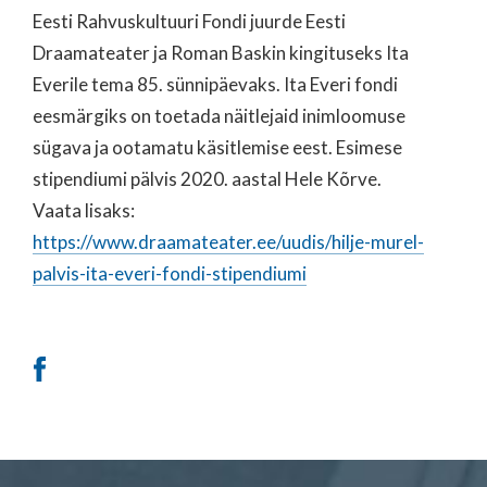
Eesti Rahvuskultuuri Fondi juurde Eesti
Draamateater ja Roman Baskin kingituseks Ita
Everile tema 85. sünnipäevaks. Ita Everi fondi
eesmärgiks on toetada näitlejaid inimloomuse
sügava ja ootamatu käsitlemise eest. Esimese
stipendiumi pälvis 2020. aastal Hele Kõrve.
Vaata lisaks:
https://www.draamateater.ee/uudis/hilje-murel-
palvis-ita-everi-fondi-stipendiumi