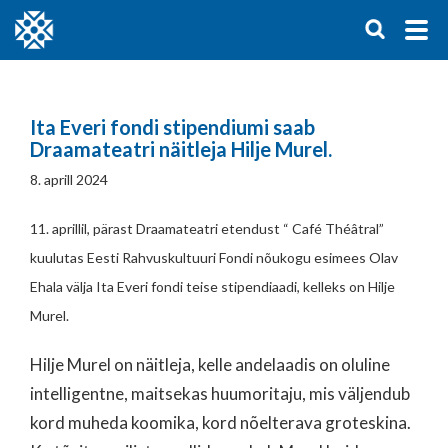
Ita Everi fondi stipendiumi saab
Draamateatri näitleja Hilje Murel.
8. aprill 2024
11. aprillil, pärast Draamateatri etendust “ Café Théâtral”
kuulutas Eesti Rahvuskultuuri Fondi nõukogu esimees Olav
Ehala välja Ita Everi fondi teise stipendiaadi, kelleks on Hilje
Murel.
Hilje Murel on näitleja, kelle andelaadis on oluline
intelligentne, maitsekas huumoritaju, mis väljendub
kord muheda koomika, kord nõelterava groteskina.