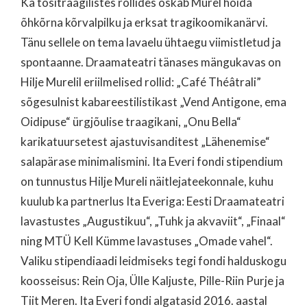
Ka tõsitraagilistes rollides oskab Murel hoida
õhkõrna kõrvalpilku ja erksat tragikoomikanärvi.
Tänu sellele on tema lavaelu ühtaegu viimistletud ja
spontaanne. Draamateatri tänases mängukavas on
Hilje Murelil eriilmelised rollid: „Café Théâtrali”
sõgesulnist kabareestilistikast „Vend Antigone, ema
Oidipuse“ ürgjõulise traagikani, „Onu Bella“
karikatuursetest ajastuvisanditest „Lähenemise“
salapärase minimalismini. Ita Everi fondi stipendium
on tunnustus Hilje Mureli näitlejateekonnale, kuhu
kuulub ka partnerlus Ita Everiga: Eesti Draamateatri
lavastustes „Augustikuu“, „Tuhk ja akvaviit“, „Finaal“
ning MTÜ Kell Kümme lavastuses „Omade vahel“.
Valiku stipendiaadi leidmiseks tegi fondi halduskogu
koosseisus: Rein Oja, Ülle Kaljuste, Pille-Riin Purje ja
Tiit Meren. Ita Everi fondi algatasid 2016. aastal