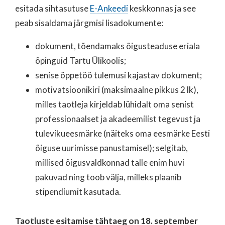
esitada sihtasutuse
E-Ankeedi
keskkonnas ja see
peab sisaldama järgmisi lisadokumente:
dokument, tõendamaks õigusteaduse eriala
õpinguid Tartu Ülikoolis;
senise õppetöö tulemusi kajastav dokument;
motivatsioonikiri (maksimaalne pikkus 2 lk),
milles taotleja kirjeldab lühidalt oma senist
professionaalset ja akadeemilist tegevust ja
tulevikueesmärke (näiteks oma eesmärke Eesti
õiguse uurimisse panustamisel); selgitab,
millised õigusvaldkonnad talle enim huvi
pakuvad ning toob välja, milleks plaanib
stipendiumit kasutada.
Taotluste esitamise tähtaeg on 18. september