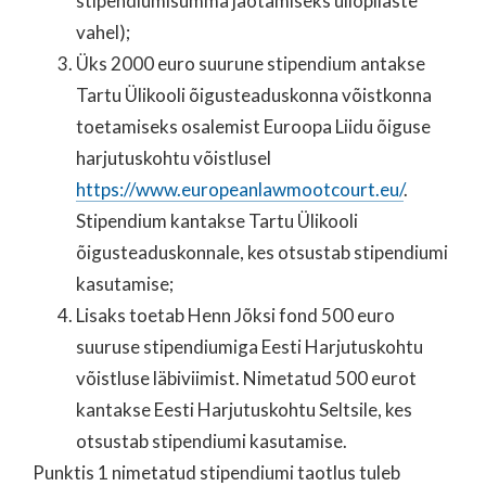
stipendiumisumma jaotamiseks üliõpilaste
vahel);
Üks 2000 euro suurune stipendium antakse
Tartu Ülikooli õigusteaduskonna võistkonna
toetamiseks osalemist Euroopa Liidu õiguse
harjutuskohtu võistlusel
https://www.europeanlawmootcourt.eu/
.
Stipendium kantakse Tartu Ülikooli
õigusteaduskonnale, kes otsustab stipendiumi
kasutamise;
Lisaks toetab Henn Jõksi fond 500 euro
suuruse stipendiumiga Eesti Harjutuskohtu
võistluse läbiviimist. Nimetatud 500 eurot
kantakse Eesti Harjutuskohtu Seltsile, kes
otsustab stipendiumi kasutamise.
Punktis 1 nimetatud stipendiumi taotlus tuleb