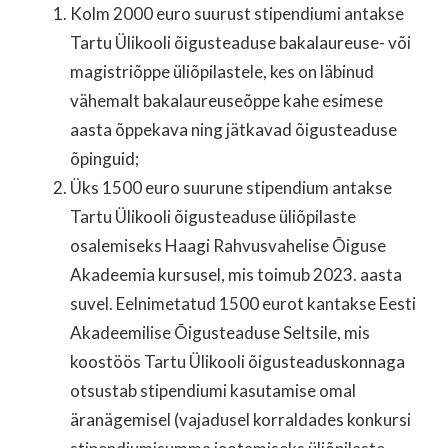
Kolm 2000 euro suurust stipendiumi antakse
Tartu Ülikooli õigusteaduse bakalaureuse- või
magistriõppe üliõpilastele, kes on läbinud
vähemalt bakalaureuseõppe kahe esimese
aasta õppekava ning jätkavad õigusteaduse
õpinguid;
Üks 1500 euro suurune stipendium antakse
Tartu Ülikooli õigusteaduse üliõpilaste
osalemiseks Haagi Rahvusvahelise Õiguse
Akadeemia kursusel, mis toimub 2023. aasta
suvel. Eelnimetatud 1500 eurot kantakse Eesti
Akadeemilise Õigusteaduse Seltsile, mis
koostöös Tartu Ülikooli õigusteaduskonnaga
otsustab stipendiumi kasutamise omal
äranägemisel (vajadusel korraldades konkursi