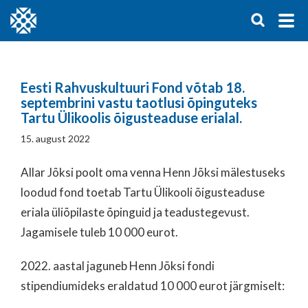
Eesti Rahvuskultuuri Fond võtab 18.
septembrini vastu taotlusi õpinguteks
Tartu Ülikoolis õigusteaduse erialal.
15. august 2022
Allar Jõksi poolt oma venna Henn Jõksi mälestuseks
loodud fond toetab Tartu Ülikooli õigusteaduse
eriala üliõpilaste õpinguid ja teadustegevust.
Jagamisele tuleb 10 000 eurot.
2022. aastal jaguneb Henn Jõksi fondi
stipendiumideks eraldatud 10 000 eurot järgmiselt: