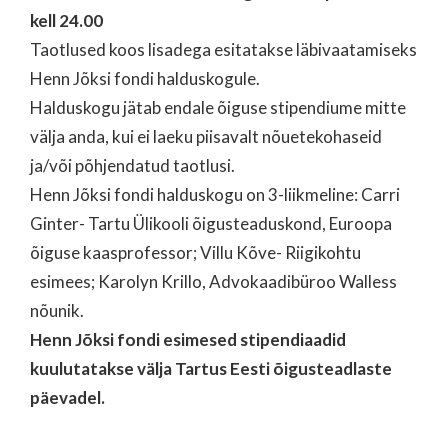
kell 24.00
Taotlused koos lisadega esitatakse läbivaatamiseks
Henn Jõksi fondi halduskogule.
Halduskogu jätab endale õiguse stipendiume mitte
välja anda, kui ei laeku piisavalt nõuetekohaseid
ja/või põhjendatud taotlusi.
Henn Jõksi fondi halduskogu on 3-liikmeline: Carri
Ginter- Tartu Ülikooli õigusteaduskond, Euroopa
õiguse kaasprofessor; Villu Kõve- Riigikohtu
esimees; Karolyn Krillo, Advokaadibüroo Walless
nõunik.
Henn Jõksi fondi esimesed stipendiaadid
kuulutatakse välja Tartus Eesti õigusteadlaste
päevadel.