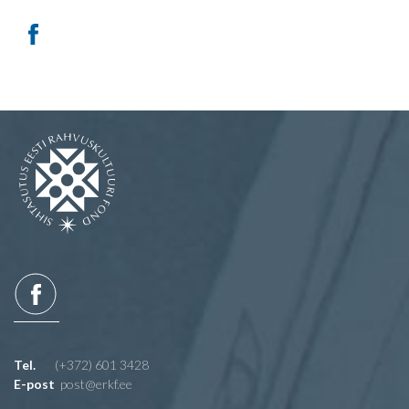
Tel.
(+372) 601 3428
E-post
post@erkf.ee