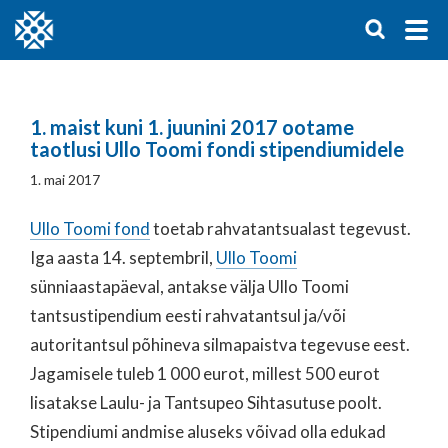
1. maist kuni 1. juunini 2017 ootame
taotlusi Ullo Toomi fondi stipendiumidele
1. mai 2017
Ullo Toomi fond
toetab rahvatantsualast tegevust.
Iga aasta 14. septembril,
Ullo Toomi
sünniaastapäeval, antakse välja Ullo Toomi
tantsustipendium eesti rahvatantsul ja/või
autoritantsul põhineva silmapaistva tegevuse eest.
Jagamisele tuleb 1 000 eurot, millest 500 eurot
lisatakse Laulu- ja Tantsupeo Sihtasutuse poolt.
Stipendiumi andmise aluseks võivad olla edukad