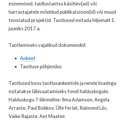
esinemised, taidlustantsu käsitlev(ad) või
harrastajatele mõeldud publikatsioon(id) või muud
teostatud projektid. Taotlused esitada hiljemalt 1.
juuniks 2017.a.
Taotlemiseks vajalikud dokumendid:
Ankeet
Taotluse põhjendus
Taotlused koos taotlusankeetide ja nende lisadega
esitatakse läbivaatamiseks fondi halduskogule.
Halduskogu 7-liikmeline: Ilma Adamson, Angela
Arraste, Paul Bobkov, Ülle Feršel, Raimond Liiv,
Vaike Rajaste, Aet Maatee