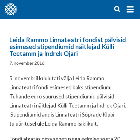
Leida Rammo Linnateatri fondist pälvisid
esimesed stipendiumid näitlejad Külli
Teetamm ja Indrek Ojari
7. november 2016
5. novembril kuulutati välja Leida Rammo
Linnateatri fondi esimesed kaks stipendiumi.
Tuhande euro suurused stipendiumid pälvisid
Linnateatri näitlejad Külli Teetamm ja Indrek Ojari.
Stipendiumid andis Linnateatri Sõprade Klubi
tuluüritusel üle Leida Rammo isiklikult.
Fondi algatas oma annetusega eelmise aasta 20.