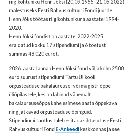
riigikohtuniku Henn Jõksi (20.09.1955–21.05.2022)
mälestuseks Eesti Rahvuskultuuri Fondi juurde.
Henn Jõks töötas riigikohtunikuna aastatel 1994-
2020.
Henn Jõksi fondist on aastatel 2022-2025
eraldatud kokku 17 stipendiumi ja 6 toetust
summas 48 020 eurot.
2026. aastal annab Henn Jõksi fond välja kolm 2500
euro suurust stipendiumi Tartu Ülikooli
õigusteaduse bakalaureuse- või magistriõppe
üliõpilastele, kes on läbinud vähemalt
bakalaureuseõppe kahe esimese aasta õppekava
ning jätkavad õigusteaduse õpinguid.
Stipendiumi taotlus tuleb esitada sihtasutuse Eesti
Rahvuskultuuri Fond
E-Ankeedi
keskkonnas ja see