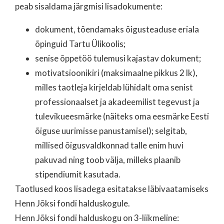
peab sisaldama järgmisi lisadokumente:
dokument, tõendamaks õigusteaduse eriala
õpinguid Tartu Ülikoolis;
senise õppetöö tulemusi kajastav dokument;
motivatsioonikiri (maksimaalne pikkus 2 lk),
milles taotleja kirjeldab lühidalt oma senist
professionaalset ja akadeemilist tegevust ja
tulevikueesmärke (näiteks oma eesmärke Eesti
õiguse uurimisse panustamisel); selgitab,
millised õigusvaldkonnad talle enim huvi
pakuvad ning toob välja, milleks plaanib
stipendiumit kasutada.
Taotlused koos lisadega esitatakse läbivaatamiseks
Henn Jõksi fondi halduskogule.
Henn Jõksi fondi halduskogu on 3-liikmeline: