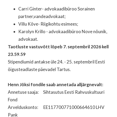
Carri Ginter- advokaadibüroo Sorainen
partner,vandeadvokaat;
Villu Kõve- Riigikohtu esimees;
Karolyn Krillo - advokaadibüroo Nove nõunik,
advokaat.
Taotluste vastuvõtt lõpeb 7. septembril 2026 kell
23.59.59
Stipendiumid antakse üle 24. - 25. septembril Eesti
õigusteadlaste päevadel Tartus.
Henn Jõksi fondile saab annetada alljärgnevalt:
Annetuse saaja: Sihtasutus Eesti Rahvuskultuuri
Fond
Arvelduskonto: EE117700771000664610 LHV
Pank