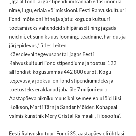
„Iga allfond ja iga stipendium kannab edasi mõnda
nime, lugu, eriala või missiooni. Eesti Rahvuskultuuri
Fondi mõte on lihtne ja ajatu: koguda kultuuri
toetamiseks vahendeid sihipäraselt ning jagada
neid nii, et sünniks uus looming, teadmine, haridus ja
järjepidevus,“ ütles Leiten.
Käesoleval tegevusaastal jagas Eesti
Rahvuskultuuri Fond stipendiume ja toetusi 122
allfondist kogusummas 442 800 eurot. Kogu
tegevusaja jooksul on fond stipendiumideks ja
toetusteks eraldanud juba üle 7 miljoni euro.
Aastapäeva pikniku muusikalise meeleolu lõid Liisi
Koikson, Marti Tärn ja Sander Mölder. Kohapeal
valmis kunstnik Mery Cristal Ra maali „Filosoofia“.
Eesti Rahvuskultuuri Fondi 35. aastapäev oli ühtlasi