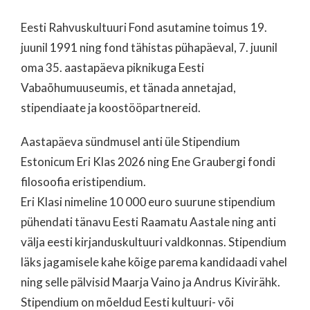
Eesti Rahvuskultuuri Fond asutamine toimus 19.
juunil 1991 ning fond tähistas pühapäeval, 7. juunil
oma 35. aastapäeva piknikuga Eesti
Vabaõhumuuseumis, et tänada annetajad,
stipendiaate ja koostööpartnereid.
Aastapäeva sündmusel anti üle Stipendium
Estonicum Eri Klas 2026 ning Ene Graubergi fondi
filosoofia eristipendium.
Eri Klasi nimeline 10 000 euro suurune stipendium
pühendati tänavu Eesti Raamatu Aastale ning anti
välja eesti kirjanduskultuuri valdkonnas. Stipendium
läks jagamisele kahe kõige parema kandidaadi vahel
ning selle pälvisid Maarja Vaino ja Andrus Kivirähk.
Stipendium on mõeldud Eesti kultuuri- või