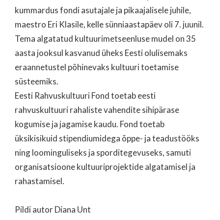
kummardus fondi asutajale ja pikaajalisele juhile,
maestro Eri Klasile, kelle sünniaastapäev oli 7. juunil.
Tema algatatud kultuurimetseenluse mudel on 35
aasta jooksul kasvanud üheks Eesti olulisemaks
eraannetustel põhinevaks kultuuri toetamise
süsteemiks.
Eesti Rahvuskultuuri Fond toetab eesti
rahvuskultuuri rahaliste vahendite sihipärase
kogumise ja jagamise kaudu. Fond toetab
üksikisikuid stipendiumidega õppe- ja teadustööks
ning loominguliseks ja sporditegevuseks, samuti
organisatsioone kultuuriprojektide algatamisel ja
rahastamisel.
Pildi autor Diana Unt