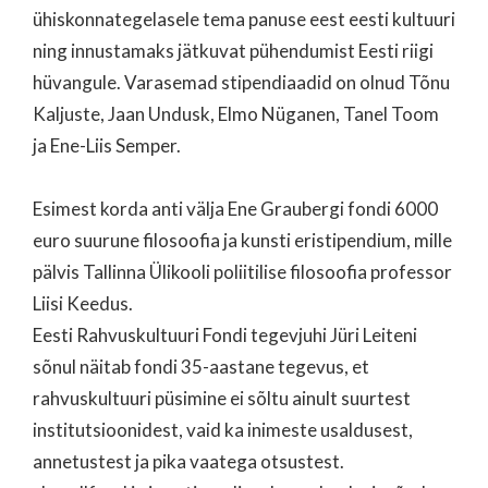
ühiskonnategelasele tema panuse eest eesti kultuuri
ning innustamaks jätkuvat pühendumist Eesti riigi
hüvangule. Varasemad stipendiaadid on olnud Tõnu
Kaljuste, Jaan Undusk, Elmo Nüganen, Tanel Toom
ja Ene-Liis Semper.
Esimest korda anti välja Ene Graubergi fondi 6000
euro suurune filosoofia ja kunsti eristipendium, mille
pälvis Tallinna Ülikooli poliitilise filosoofia professor
Liisi Keedus.
Eesti Rahvuskultuuri Fondi tegevjuhi Jüri Leiteni
sõnul näitab fondi 35-aastane tegevus, et
rahvuskultuuri püsimine ei sõltu ainult suurtest
institutsioonidest, vaid ka inimeste usaldusest,
annetustest ja pika vaatega otsustest.